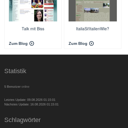
Talk mit Biss
ItaliaSi!ItalienWie?
Zum Blog
Zum Blog
Statistik
5 Benutzer
online
Letztes Update: 09.08.2026 01:15:01
Nächstes Update: 16.08.2026 01:15:01
Schlagwörter