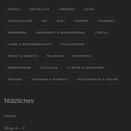
AFRIKA
AKTUELLES
AMERIKA
ASIEN
DEUTSCHLAND
DIY
DIÄT
EUROPA
FINANZEN
HANDWERK
KRANKHEIT & BEHINDERUNG
LGBTIQ
LIEBE & PARTNERSCHAFT
PHILOSOPHIE
RECHT & GESETZ
RELIGION
SHOPPING
SMARTPHONE
SOZIALES
STÄDTE & REGIONEN
TECHNIK
TRAINING & FITNESS
VEGETARISCH & VEGAN
Nützliches
Home
Blogs A – Z