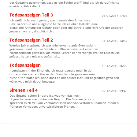
der Gedanke gekommen, dass es ein Fehler war?“ Und als ich darauf nichts
erwidere, fährt die Ü...
Todesanzeigen Teil 3
01.01.2017 17:03
Ich weiß nicht mehr genau, was damals den Entschluss
umzukehren in mir ausgelöst hatte, ob es eher Instinkt, eine
plötzliche Ahnung der Gefahr oder aber die Schreie und Hilferufe der anderen
gewesen waren, die plötzlich ...
Todesanzeigen Teil 2
31.12.2016 14:52
Wenige Jahre später, ich war mittlerweile aufs Gymnasium
gekommen und mit der Schule auf Klassenfahrt auf einer der
Nordseeinseln gewesen, als meine Lehrer den verhängnisvollen Entschluss
gefasst hatten, mit uns außerhal...
Todesanzeigen
10.12.2016 16:09
Irgendwann in der Kindheit, ich muss damals noch in der
dritten oder vierten Klasse der Grundschule gewesen sein,
nicht älter, hatte ich, ohne dass es mir selber klar und begreiflich gewesen
wäre, was mich dabei bewegte ...
Sirenen Teil 4
02.12.2016 19:43
Das Getane, schon Erlebte ist, was vor, das noch
Ungeschehene was hinter mir liegt. . . Die Sirenen jedoch
sprechen mich frei von Versäumnissen und von vertanen Chancen, meinen
früheren Vorhaben, unverwirklichten Plänen,...