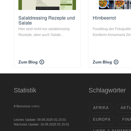
Salatdressing Rezepte und
Himbeerrot
Salate
Hier sind nicht nur salatdressing
Foodblog der Fotografi
Rezepte, aber auch Salate...
Küntlerin Annamaria Zi
Zum Blog
Zum Blog
Statistik
Schlagwörter
8 Benutzer
online
AFRIKA
AKT
EUROPA
FIN
Letztes Update: 09.08.2026 01:15:01
Nächstes Update: 16.08.2026 01:15:01