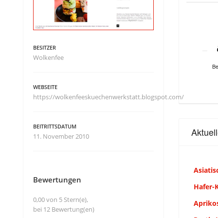
BESITZER
Wolkenfee
Be
WEBSEITE
https://wolkenfeeskuechenwerkstatt.blogspot.com/
BEITRITTSDATUM
Aktuel
11. November 2010
Asiati
Bewertungen
Hafer-
0,00 von 5 Stern(e),
Aprikos
bei 12 Bewertung(en)