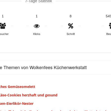
7-Tage Statistik
1
1
8
54
sucher
Klicks
Schnitt
Bes
le Themen von Wolkenfees Küchenwerkstatt
sches Gemüseomelett
Käse-Cookies herzhaft und gesund
en-Eierlikör-Nester