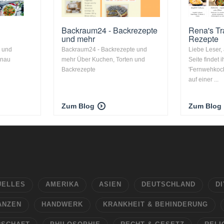
Backraum24 - Backrezepte
Rena's Tr
und mehr
Rezepte
n und
Backraum24 - Backrezepte und
Liebe Leser,
nnau
mehr Über Kuchen, Torten und
Seite findet
Backrezepte
'Fernwehkoch
auf einer ...
Zum Blog
Zum Blog
UELLES
AMERIKA
ASIEN
DEUTSCHLAND
DI
ANZEN
HANDWERK
KRANKHEIT & BEHINDERUNG