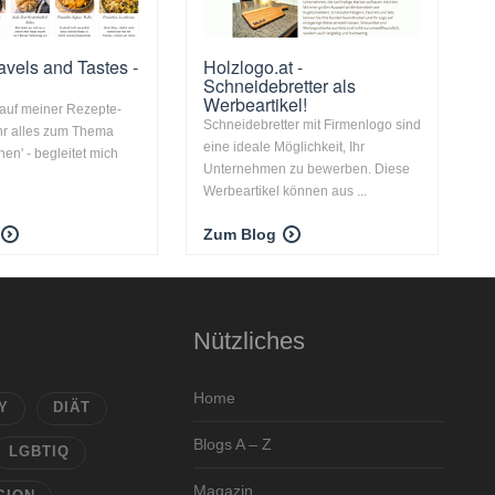
avels and Tastes -
Holzlogo.at -
Schneidebretter als
Werbeartikel!
 auf meiner Rezepte-
Schneidebretter mit Firmenlogo sind
 ihr alles zum Thema
eine ideale Möglichkeit, Ihr
en' - begleitet mich
Unternehmen zu bewerben. Diese
Werbeartikel können aus ...
Zum Blog
Nützliches
Home
Y
DIÄT
Blogs A – Z
LGBTIQ
Magazin