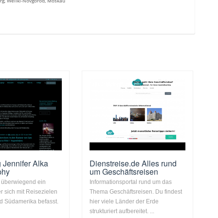
burg, Weliki-Novgorod, Moskau
 Jennifer Alka
Dienstreise.de Alles rund
phy
um Geschäftsreisen
t überwiegend ein
Informationsportal rund um das
r sich mit Reisezielen
Thema Geschäftsreisen. Du findest
d Südamerika befasst.
hier viele Länder der Erde
strukturiert aufbereitet. ...