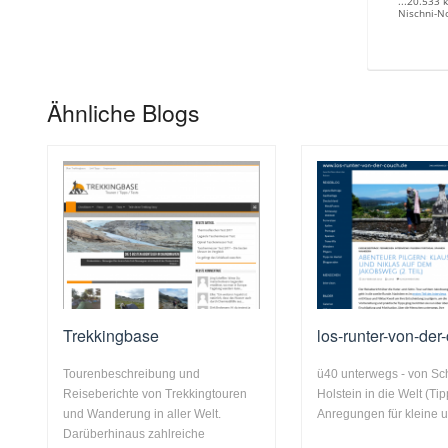
...20.533 
Nischni-No
Ähnliche Blogs
Trekkingbase
los-runter-von-der
Tourenbeschreibung und
ü40 unterwegs - von Sc
Reiseberichte von Trekkingtouren
Holstein in die Welt (Ti
und Wanderung in aller Welt.
Anregungen für kleine u
Darüberhinaus zahlreiche