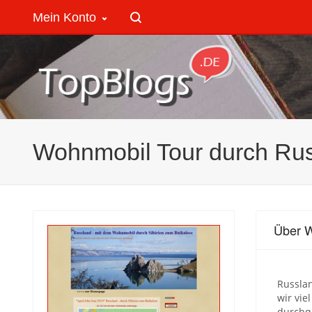
Mein Konto
Wohnmobil Tour durch Ru
Über W
Russlan
wir vie
durchqu