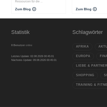
Ressourcen für die ...
Zum Blog
Zum Blog
Statistik
Schlagwörter
8 Benutzer
online
AFRIKA
AKT
EUROPA
FIN
Letztes Update: 02.08.2026 00:45:01
Nächstes Update: 09.08.2026 00:45:01
LIEBE & PARTNE
SHOPPING
S
TRAINING & FITN