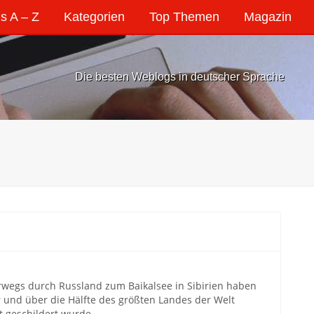
s A – Z
Kategorien
Top Themen
Magazin
Die besten Weblogs in deutscher Sprache
rwegs durch Russland zum Baikalsee in Sibirien haben
r und über die Hälfte des größten Landes der Welt
t geschildert wurde…