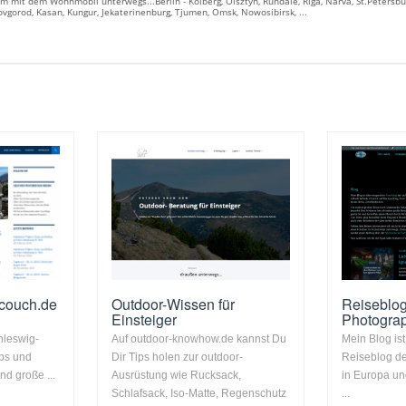
km mit dem Wohnmobil unterwegs...Berlin - Kolberg, Olsztyn, Rundale, Riga, Narva, St.Peters
vgorod, Kasan, Kungur, Jekaterinenburg, Tjumen, Omsk, Nowosibirsk, ...
-couch.de
Outdoor-Wissen für
Reiseblog
Einsteiger
Photogra
hleswig-
Auf outdoor-knowhow.de kannst Du
Mein Blog is
pps und
Dir Tips holen zur outdoor-
Reiseblog de
nd große ...
Ausrüstung wie Rucksack,
in Europa un
Schlafsack, Iso-Matte, Regenschutz
...