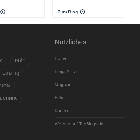
Zum Blog
Nützliches
Home
Y
DIÄT
Blogs A – Z
LGBTIQ
Magazin
GION
Hilfe
ECHNIK
Kontakt
Werben auf TopBlogs.de