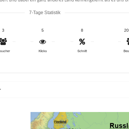
7-Tage Statistik
3
5
8
20
sucher
Klicks
Schnitt
Bes
r