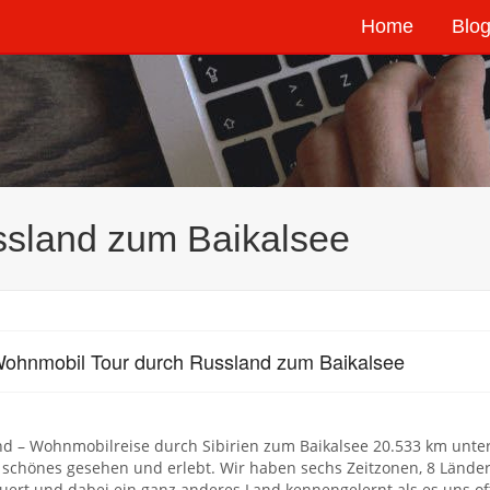
Home
Blog
ssland zum Baikalsee
ohnmobil Tour durch Russland zum Baikalsee
d – Wohnmobilreise durch Sibirien zum Baikalsee 20.533 km unte
l schönes gesehen und erlebt. Wir haben sechs Zeitzonen, 8 Lände
ert und dabei ein ganz anderes Land kennengelernt als es uns of