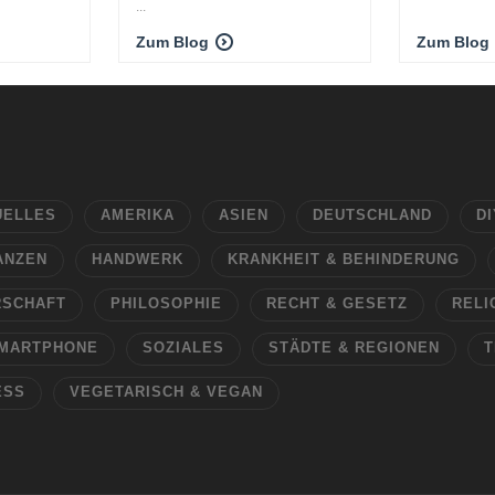
...
Zum Blog
Zum Blog
UELLES
AMERIKA
ASIEN
DEUTSCHLAND
DI
ANZEN
HANDWERK
KRANKHEIT & BEHINDERUNG
RSCHAFT
PHILOSOPHIE
RECHT & GESETZ
RELI
MARTPHONE
SOZIALES
STÄDTE & REGIONEN
T
ESS
VEGETARISCH & VEGAN