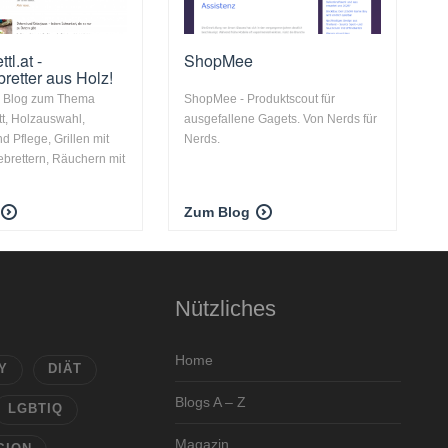
tl.at -
ShopMee
retter aus Holz!
er Blog zum Thema
ShopMee - Produktscout für
t, Holzauswahl,
ausgefallene Gagets. Von Nerds für
d Pflege, Grillen mit
Nerds.
brettern, Räuchern mit
Zum Blog
Nützliches
Home
Y
DIÄT
Blogs A – Z
LGBTIQ
Magazin