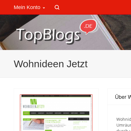
Mein Konto
Wohnideen Jetzt
Über W
Wohnide
Umräume
durch u