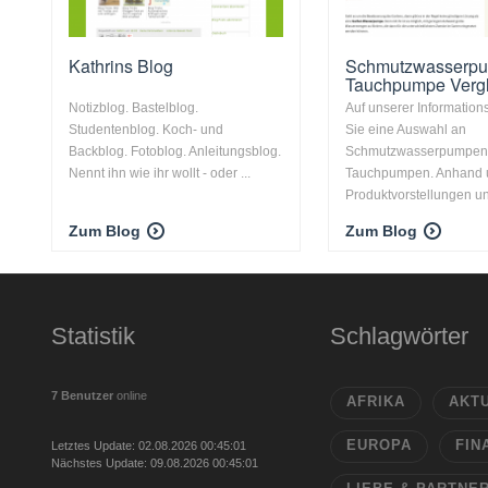
Kathrins Blog
Schmutzwasserp
Tauchpumpe Vergl
Notizblog. Bastelblog.
Auf unserer Informations
Studentenblog. Koch- und
Sie eine Auswahl an
Backblog. Fotoblog. Anleitungsblog.
Schmutzwasserpumpen
Nennt ihn wie ihr wollt - oder ...
Tauchpumpen. Anhand 
Produktvorstellungen und
Zum Blog
Zum Blog
Statistik
Schlagwörter
7 Benutzer
online
AFRIKA
AKT
EUROPA
FIN
Letztes Update: 02.08.2026 00:45:01
Nächstes Update: 09.08.2026 00:45:01