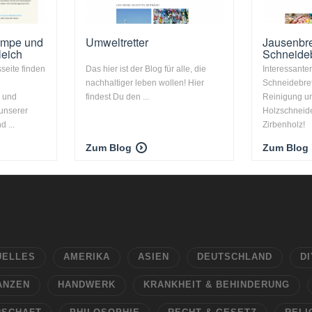
umpe und
Umweltretter
Jausenbret
eich
Schneideb
seite finden
Das hier ist der Blog für alle, die
Interessant
nachhaltiger leben wollen! Hier
Schneidebret
 und
findest Du den ...
Reinigung un
unserer
Holzschneide
 ...
Zirbenholz!
Zum Blog
Zum Blog
UELLES
AMERIKA
ASIEN
DEUTSCHLAND
DI
ANZEN
HANDWERK
KRANKHEIT & BEHINDERUNG