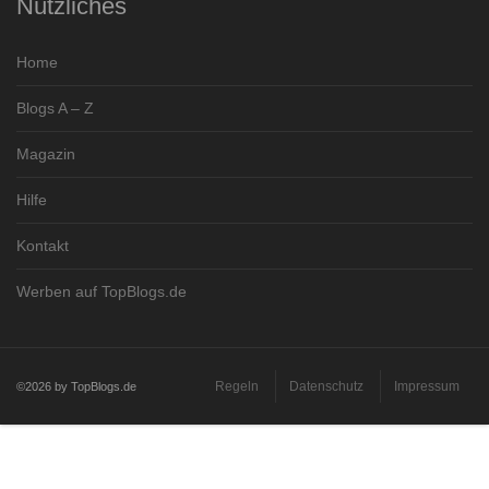
Nützliches
Home
Blogs A – Z
Magazin
Hilfe
Kontakt
Werben auf TopBlogs.de
Regeln
Datenschutz
Impressum
©2026 by TopBlogs.de