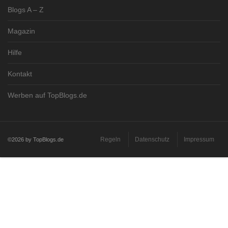
Blogs A – Z
Magazin
Hilfe
Kontakt
Werben auf TopBlogs.de
Regeln
Datenschutz
Impressum
©2026 by TopBlogs.de