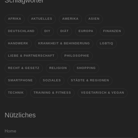
Schlagwörter
AFRIKA
AKTUELLES
AMERIKA
ASIEN
DEUTSCHLAND
DIY
DIÄT
EUROPA
FINANZEN
HANDWERK
KRANKHEIT & BEHINDERUNG
LGBTIQ
LIEBE & PARTNERSCHAFT
PHILOSOPHIE
RECHT & GESETZ
RELIGION
SHOPPING
SMARTPHONE
SOZIALES
STÄDTE & REGIONEN
TECHNIK
TRAINING & FITNESS
VEGETARISCH & VEGAN
Nützliches
Home