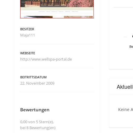
BESITZER
Maja111
Be
WEBSEITE
http://www.wellspa-portal.de
BEITRITTSDATUM
22. November 2009
Aktuel
Bewertungen
Keine A
0,00 von 5 Stern(e),
bei 8 Bewertung(en)