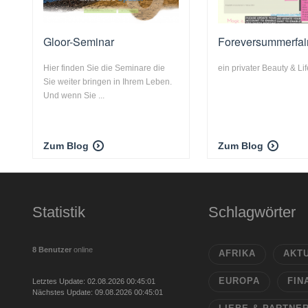
Gloor-Seminar
Foreversummerfai
Hier finden Sie die Seminare die
ein privater Beauty & Li
Sie weiter bringen in Ihrem Leben.
Und wenn Sie ...
Zum Blog
Zum Blog
Statistik
Schlagwörter
8 Benutzer
online
AFRIKA
AKT
EUROPA
FIN
Letztes Update: 02.08.2026 00:45:01
Nächstes Update: 09.08.2026 00:45:01