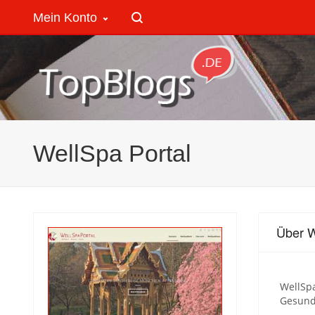
Mein Konto
WellSpa Portal
Über W
WellSp
Gesundh