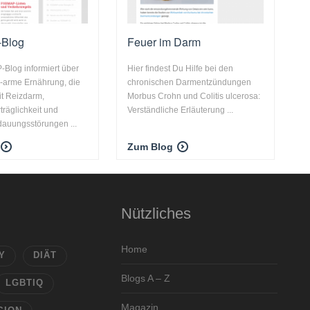
Blog
Feuer im Darm
Blog informiert über
Hier findest Du Hilfe bei den
arme Ernährung, die
chronischen Darmentzündungen
t Reizdarm,
Morbus Crohn und Colitis ulcerosa:
räglichkeit und
Verständliche Erläuterung ...
auungsstörungen ...
Zum Blog
Nützliches
Home
Y
DIÄT
Blogs A – Z
LGBTIQ
Magazin