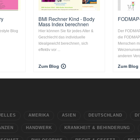
ry
BMI Rechner Kind - Body
FODMAP-
Mass Index berechnen
festyle Blog
Hier können Sie für jedes Alter &
Der FODMAP-
Geschlecht das individuelle
die FODMAP-
Idealgewicht berechnen, sich
Menschen mi
effektiv vor ...
Weizenunvert
anderen Verd
Zum Blog
Zum Blog
UELLES
AMERIKA
ASIEN
DEUTSCHLAND
DI
ANZEN
HANDWERK
KRANKHEIT & BEHINDERUNG