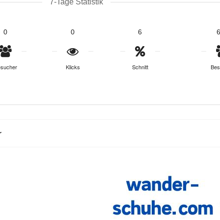
7-Tage Statistik
0
0
6
sucher
Klicks
Schnitt
Bes
r