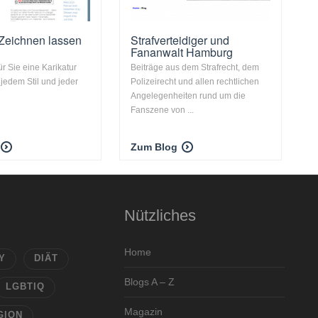
 Zeichnen lassen
Strafverteidiger und
Fananwalt Hamburg
ür Sie eine Karikatur
Beiträge aus dem Strafrecht, dem
 jedem Stil und jeder
Polizeirecht und allen rechtlichen
Angelegenheiten rund um die
Fanszene von ...
Zum Blog
Nützliches
Home
Y
DIÄT
Blogs A – Z
LGBTIQ
Magazin
GION