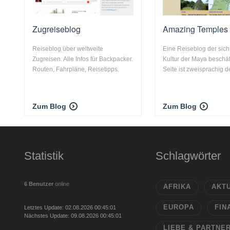
Zugreiseblog
Amazing Temples
Reiseblog über weltweite
Eine Reiseblog der sich
Zugreisen. Alle Infos für Backpacker.
Kultur der Maya beschäft
Routen, Fahrpläne, Reisetipps.
Seite ist zweisprachig de
Zum Blog
Zum Blog
Statistik
Schlagwörter
6 Benutzer
online
AFRIKA
AKT
EUROPA
FIN
Letztes Update: 02.08.2026 00:45:01
Nächstes Update: 09.08.2026 00:45:01
LIEBE & PARTNE