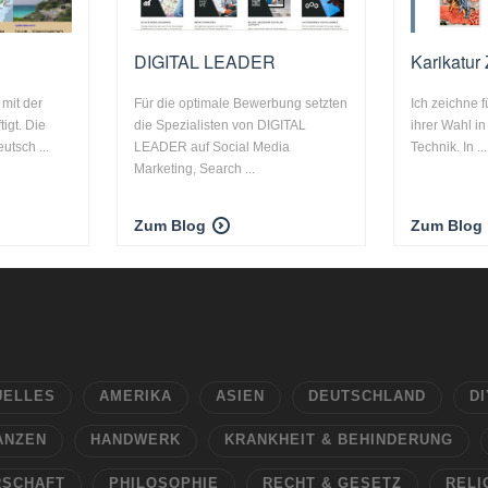
DIGITAL LEADER
Karikatur
 mit der
Für die optimale Bewerbung setzten
Ich zeichne f
igt. Die
die Spezialisten von DIGITAL
ihrer Wahl in
utsch ...
LEADER auf Social Media
Technik. In ...
Marketing, Search ...
Zum Blog
Zum Blog
UELLES
AMERIKA
ASIEN
DEUTSCHLAND
DI
ANZEN
HANDWERK
KRANKHEIT & BEHINDERUNG
RSCHAFT
PHILOSOPHIE
RECHT & GESETZ
RELI