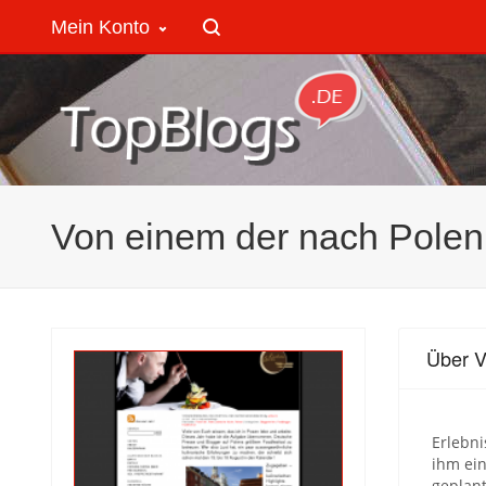
Mein Konto
Von einem der nach Polen 
Über V
Erlebni
ihm ein
geplan