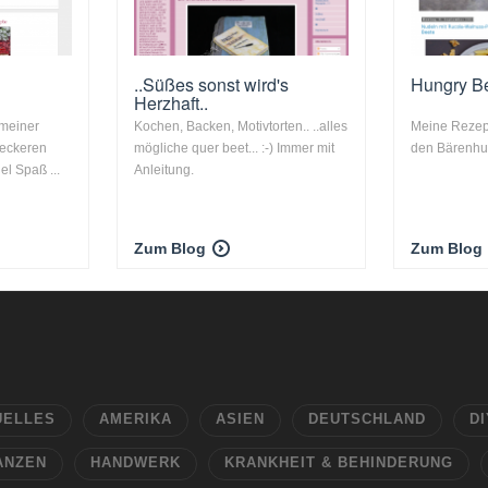
..Süßes sonst wird's
Hungry B
Herzhaft..
 meiner
Kochen, Backen, Motivtorten.. ..alles
Meine Reze
leckeren
mögliche quer beet... :-) Immer mit
den Bärenhun
el Spaß ...
Anleitung.
Zum Blog
Zum Blog
UELLES
AMERIKA
ASIEN
DEUTSCHLAND
DI
ANZEN
HANDWERK
KRANKHEIT & BEHINDERUNG