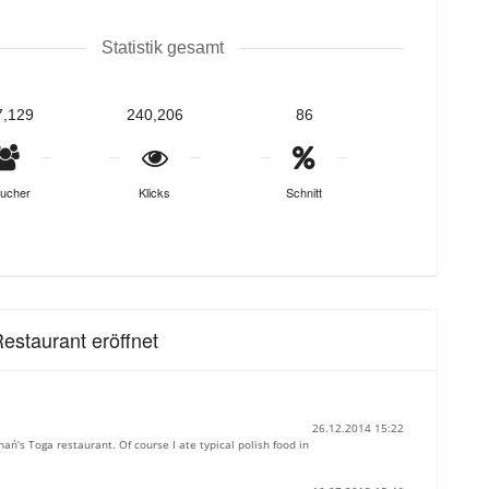
Statistik gesamt
7,129
240,206
86
ucher
Klicks
Schnitt
estaurant eröffnet
26.12.2014 15:22
nań’s Toga restaurant. Of course I ate typical polish food in