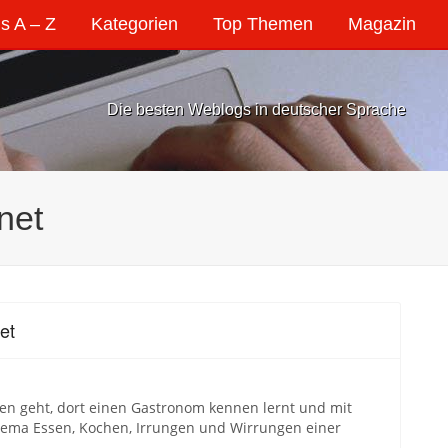
s A – Z
Kategorien
Top Themen
Magazin
Die besten Weblogs in deutscher Sprache
net
et
len geht, dort einen Gastronom kennen lernt und mit
hema Essen, Kochen, Irrungen und Wirrungen einer