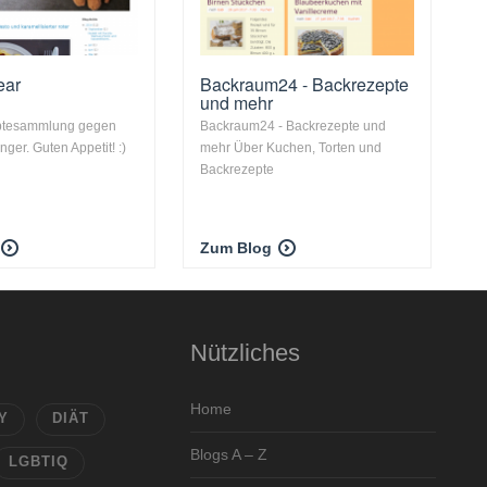
ear
Backraum24 - Backrezepte
und mehr
ptesammlung gegen
Backraum24 - Backrezepte und
ger. Guten Appetit! :)
mehr Über Kuchen, Torten und
Backrezepte
Zum Blog
Nützliches
Home
Y
DIÄT
Blogs A – Z
LGBTIQ