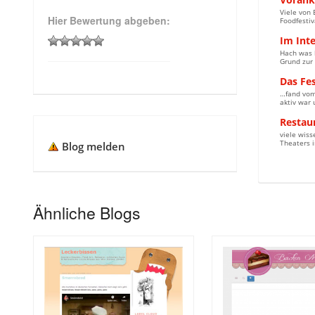
Viele von 
Hier Bewertung abgeben:
Foodfestiv
Im Int
Hach was b
Grund zur 
Das Fe
…fand vom 
aktiv war 
Restaur
viele wiss
Theaters i
Blog melden
Ähnliche Blogs