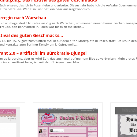
Euch wissen, das ich in Posen lebe und arbeite. Dieses Jahr habe ich die Aufgabe übernomme
al zu betreuen. Wer also Lust hat, ein paar aussergewöhnlich...
erregio nach Warschau
in ich begeistert ! Ich sitze im Zug nach Warschau, um meinen neuen biometrischen Reisepas
Freude, den Bahnfahren in Polen war für mich meistens...
stival des guten Geschmacks…
12. bis 15. August zum fünften mal in auf dem alten Marktplatz in Posen statt. Da ich in d
und Kontakte zum Berliner Konvivium knüpfte, wollt...
ant 2.0 – artifischl im Bürokratie-Djungel
en es ja bereits, aber es wird Zeit, das auch mal auf meinem Blog zu verbreiten. Mein erstes 
n Posen eröffnet habe, ist seit dem 1. August geschlos...