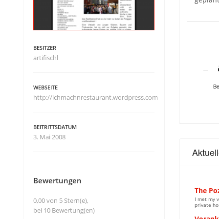
BESITZER
artifischl
Be
WEBSEITE
http://ichmachnrestaurant.wordpress.com
BEITRITTSDATUM
3. Mai 2008
Aktuel
Bewertungen
The Po
I met my v
0,00 von 5 Stern(e),
private ho
bei 10 Bewertung(en)
Vorank