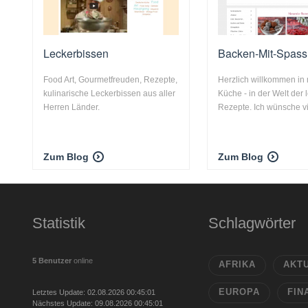
Leckerbissen
Backen-Mit-Spass
Food Art, Gourmetfreuden, Rezepte,
Herzlich willkommen in
kulinarische Leckerbissen aus aller
Küche - in der Welt der 
Herren Länder.
Rezepte. Ich wünsche vi
Zum Blog
Zum Blog
Statistik
Schlagwörter
5 Benutzer
online
AFRIKA
AKT
EUROPA
FIN
Letztes Update: 02.08.2026 00:45:01
Nächstes Update: 09.08.2026 00:45:01