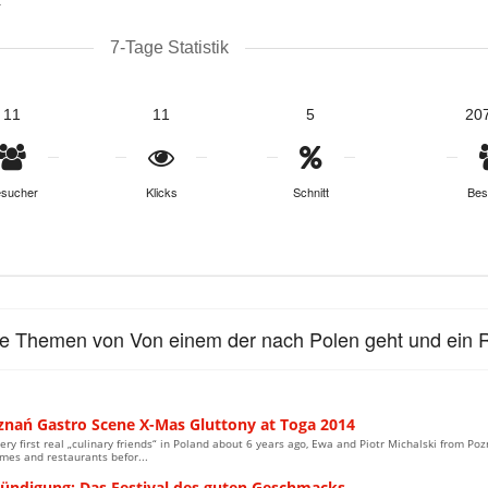
7-Tage Statistik
11
11
5
20
sucher
Klicks
Schnitt
Bes
le Themen von Von einem der nach Polen geht und ein R
znań Gastro Scene X-Mas Gluttony at Toga 2014
ery first real „culinary friends“ in Poland about 6 years ago, Ewa and Piotr Michalski from Poz
mes and restaurants befor...
ündigung: Das Festival des guten Geschmacks