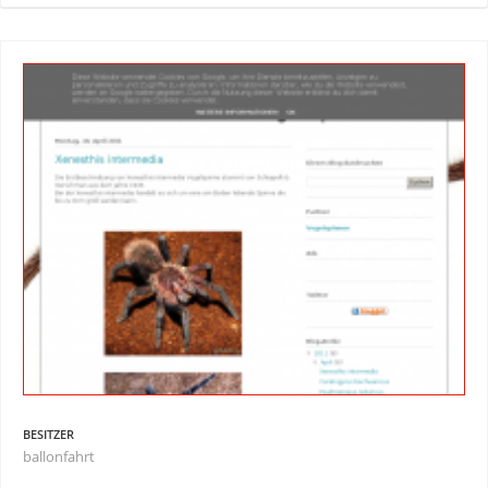
BESITZER
ballonfahrt