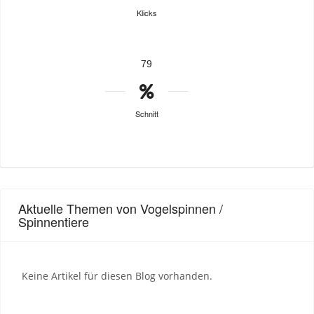
Klicks
79
Schnitt
Aktuelle Themen von Vogelspinnen /
Spinnentiere
Keine Artikel für diesen Blog vorhanden.