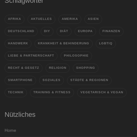
Schlagwörter
AFRIKA
AKTUELLES
AMERIKA
ASIEN
DEUTSCHLAND
DIY
DIÄT
EUROPA
FINANZEN
HANDWERK
KRANKHEIT & BEHINDERUNG
LGBTIQ
LIEBE & PARTNERSCHAFT
PHILOSOPHIE
RECHT & GESETZ
RELIGION
SHOPPING
SMARTPHONE
SOZIALES
STÄDTE & REGIONEN
TECHNIK
TRAINING & FITNESS
VEGETARISCH & VEGAN
Nützliches
Home