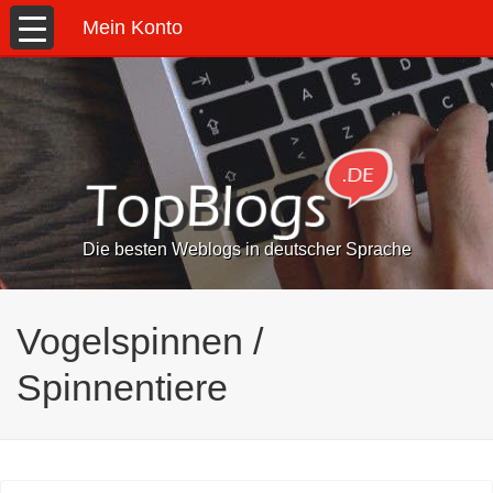
Mein Konto
Die besten Weblogs in deutscher Sprache
Vogelspinnen /
Spinnentiere