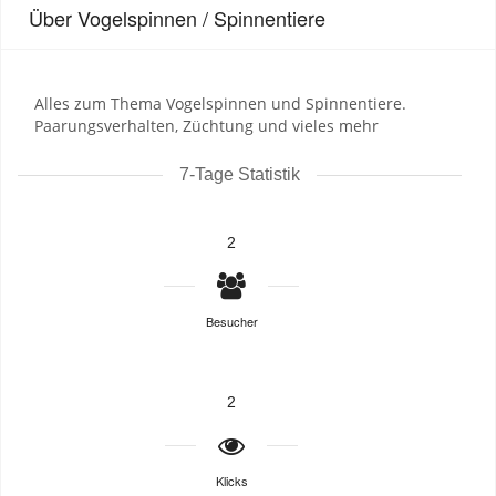
Über Vogelspinnen / Spinnentiere
Alles zum Thema Vogelspinnen und Spinnentiere.
Paarungsverhalten, Züchtung und vieles mehr
7-Tage Statistik
2
Besucher
2
Klicks