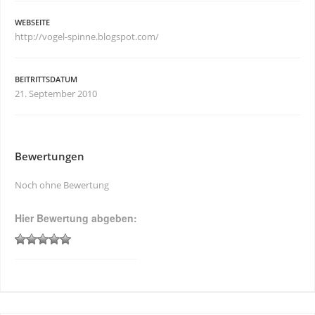
WEBSEITE
http://vogel-spinne.blogspot.com/
BEITRITTSDATUM
21. September 2010
Bewertungen
Noch ohne Bewertung
Hier Bewertung abgeben: