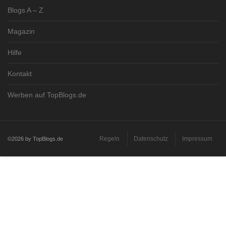
Blogs A – Z
Magazin
Hilfe
Kontakt
Werben auf TopBlogs.de
Regeln
Datenschutz
Impressum
©2026 by TopBlogs.de