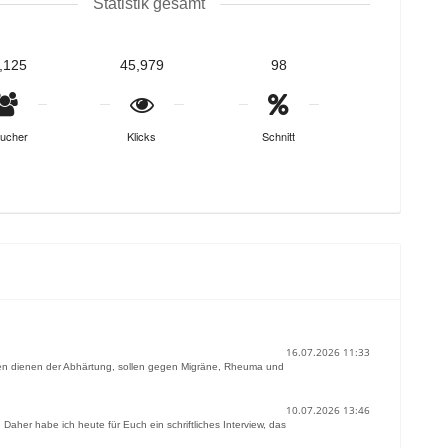
Statistik gesamt
,125
45,979
98
ucher
Klicks
Schnitt
16.07.2026 11:33
ren dienen der Abhärtung, sollen gegen Migräne, Rheuma und
10.07.2026 13:46
her habe ich heute für Euch ein schriftliches Interview, das