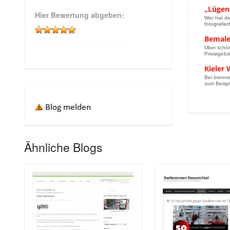
„Lügen
Hier Bewertung abgeben:
Wer hat de
fotografier
Bemale
Über schön
Privatgebä
Kieler
Bei brenne
zum Beispie
Blog melden
Ähnliche Blogs