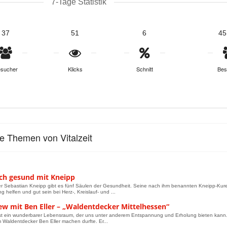
7-Tage Statistik
37
51
6
45
sucher
Klicks
Schnitt
Bes
le Themen von Vitalzeit
ich gesund mit Kneipp
er Sebastian Kneipp gibt es fünf Säulen der Gesundheit. Seine nach ihm benannten Kneipp-Ku
g helfen und gut sein bei Herz-, Kreislauf- und ...
ew mit Ben Eller – „Waldentdecker Mittelhessen“
st ein wunderbarer Lebensraum, der uns unter anderem Entspannung und Erholung bieten kann. Da
m Waldentdecker Ben Eller machen durfte. Er...