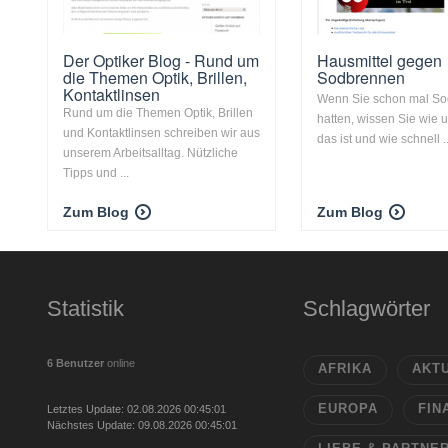
Der Optiker Blog - Rund um
Hausmittel gegen
die Themen Optik, Brillen,
Sodbrennen
Kontaktlinsen
Wenn Sie schon mal S
Rund um die Themen Optik, Brillen
hatten, wissen Sie wi
und Kontaktlinsen schreiben wir aus
das ist und wie schnell ..
unserem Arbeitsalltag. Nützliche
Tipps und ...
Zum Blog
Zum Blog
Statistik
Schlagwörter
6 Benutzer
online
AFRIKA
AKT
EUROPA
FIN
Letztes Update: 02.08.2026 00:45:01
Nächstes Update: 09.08.2026 00:45:01