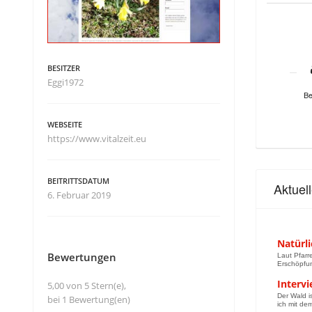
BESITZER
Eggi1972
Be
WEBSEITE
https://www.vitalzeit.eu
BEITRITTSDATUM
Aktuel
6. Februar 2019
Natürl
Bewertungen
Laut Pfarr
Erschöpfun
Intervi
5,00 von 5 Stern(e),
Der Wald i
bei 1 Bewertung(en)
ich mit de