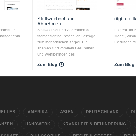
Stoffwechsel und
digitallol
Abnehmen
odbrennen
Stoffwechsel-und-Abnehmen.de
Es geht um B
e unangenehm
thematisiert hauptsächlich Beiträge
Mode , Wind
.
zum menschlichen Körper. Die
Gesundheitsi
Themen sind vorallem Gesundheit
und Wohlbefinden des ...
Zum Blog
Zum Blog
UELLES
AMERIKA
ASIEN
DEUTSCHLAND
DI
ANZEN
HANDWERK
KRANKHEIT & BEHINDERUNG