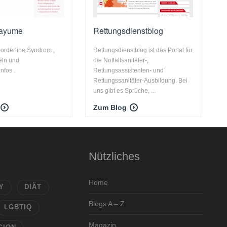
itayume
Rettungsdienstblog
orderline Syndrom ,
Rettungsdienstblog ist das Portal für
eln und
die Notfallsanitäter-,
nfos .
Rettungsassistenten- und
Rettungssanitäter-Ausbildung. Bei
uns gibt es Sprüche, ...
Zum Blog
Nützliches
Home
Y
DIÄT
Blogs A – Z
LGBTIQ
Magazin