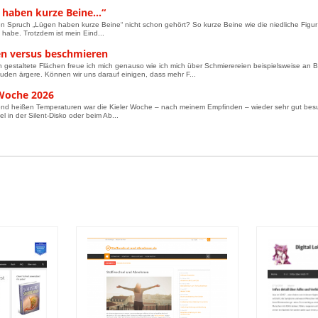
 haben kurze Beine…“
n Spruch „Lügen haben kurze Beine“ nicht schon gehört? So kurze Beine wie die niedliche Figur
t habe. Trotzdem ist mein Eind...
n versus beschmieren
 gestaltete Flächen freue ich mich genauso wie ich mich über Schmierereien beispielsweise an
uden ärgere. Können wir uns darauf einigen, dass mehr F...
 Woche 2026
nd heißen Temperaturen war die Kieler Woche – nach meinem Empfinden – wieder sehr gut besuc
l in der Silent-Disko oder beim Ab...