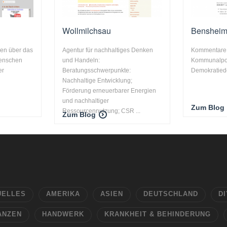
Wollmilchsau
Bensheim
en über das
Agentur für nachhaltiges Denken
Kommentare 
enschen
und Handeln:
Kommunalpoli
er
Beratungsschwerpunkte:
Demokratiede
Nachhaltige Entwicklung;
Förderung erneuerbarer Energien
und nachhaltiger
Zum Blog
Ressourcennutzung; CSR ...
Zum Blog
UELLES
AMERIKA
ASIEN
DEUTSCHLAND
DI
ANZEN
HANDWERK
KRANKHEIT & BEHINDERUNG