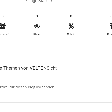
7-Tage Statistik
0
0
8
3
sucher
Klicks
Schnitt
Bes
le Themen von VELTENSicht
rtikel für diesen Blog vorhanden.