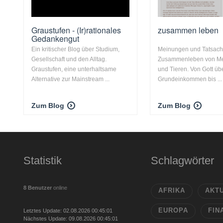
Graustufen - (Ir)rationales
zusammen leben
Gedankengut
Ein kritischer Blog über Studium,
Meinungen und Tatsach
Gesellschaft und den Alltag.
Zusammenleben von M
Graustufen, eine unterhaltsame
und Tieren. Von Gott üb
Alternative zur Mainstream ...
Grundeinkommen bis ...
Zum Blog
Zum Blog
Statistik
Schlagwörter
8 Benutzer
online
AFRIKA
AKT
EUROPA
FIN
Letztes Update: 02.08.2026 00:45:01
Nächstes Update: 09.08.2026 00:45:01