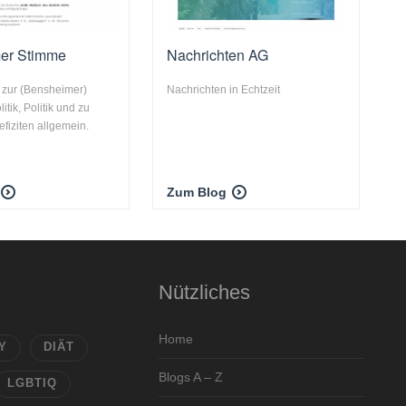
er Stimme
Nachrichten AG
zur (Bensheimer)
Nachrichten in Echtzeit
tik, Politik und zu
fiziten allgemein.
Zum Blog
Nützliches
Home
Y
DIÄT
Blogs A – Z
LGBTIQ