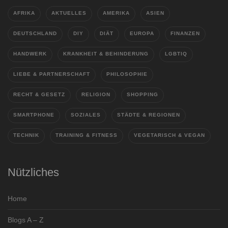
AFRIKA
AKTUELLES
AMERIKA
ASIEN
DEUTSCHLAND
DIY
DIÄT
EUROPA
FINANZEN
HANDWERK
KRANKHEIT & BEHINDERUNG
LGBTIQ
LIEBE & PARTNERSCHAFT
PHILOSOPHIE
RECHT & GESETZ
RELIGION
SHOPPING
SMARTPHONE
SOZIALES
STÄDTE & REGIONEN
TECHNIK
TRAINING & FITNESS
VEGETARISCH & VEGAN
Nützliches
Home
Blogs A – Z