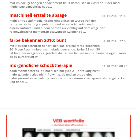
mal im dazugehörigen appartement-haus dornbusch in kloster auf der insel
hiddensee genächtigt habe...
maschinell erstellte absage
01.11.2010 11:08
mein antrag auf medizinische rehabilitation wurde von der
rentenversicherung abgelehnt. und so sehe ich mich nach
einem wutanfall und einem herben rückschlag auf dem wege der
rekonvaleszenz momentan gezwungen (wieder so ...
farbe bekennen 2010: bunt
31.10.2010 22:03
mit riesigen schritten nähert sich das projekt farbe bekennen
2010 von frau himbeermarmelade dem ende. farbe 25 von 30
ist bunt, weswegen es eigentlich die farben heißen müßte. beinahe egal… wem
es zu kunterbunt wi...
morgendliche schocktherapie
31.10.2010 08:24
oooh mann! schreck laß nach! ich bin gute 21 jahre lang nicht
mehr gelaufen, also nicht freiwillig, ab und zu bis zu einer
bahn gerannt – das zählt ja wohl nicht. das waren eher sprints als langstrecken.
und dabei ...