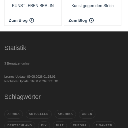
KUNSTLEBEN BERLIN
Kunst gegen den Strich
Zum Blog
Zum Blog
Statistik
3 Benutzer
online
Letztes Update: 09.08.2026 01:15:01
Nächstes Update: 16.08.2026 01:15:01
Schlagwörter
AFRIKA
AKTUELLES
AMERIKA
ASIEN
DEUTSCHLAND
DIY
DIÄT
EUROPA
FINANZEN