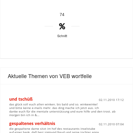
74
Schnitt
Aktuelle Themen von VEB wortfeile
und tschüß
02.11.2010 17:12
das glück soll euch allen winken. bis bald und so. winkewinke!
und bitte keine e-mails mehr. das ding mache ich jetzt aus. ich
danke euch für die mentale unterstützung und eure hilfe und den trost. ab
morgen bin ich in &...
gespaltenes verhältnis
02.11.2010 07:04
die gespaltene dame sitzt im hof des restaurants inselstube
auf einer bank. daß herr sigmund freud und seine tochter anna