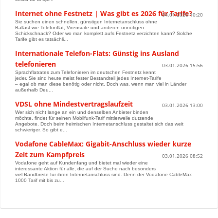
Internet ohne Festnetz | Was gibt es 2026 für Tarife?
04.01.2026 10:20
Sie suchen einen schnellen, günstigen Internetanschluss ohne
Ballast wie Telefonflat, Virensuite und anderen unnötigen
Schickschnack? Oder wo man komplett aufs Festnetz verzichten kann? Solche
Tarife gibt es tatsächli...
Internationale Telefon-Flats: Günstig ins Ausland
telefonieren
03.01.2026 15:56
Sprachflatrates zum Telefonieren im deutschen Festnetz kennt
jeder. Sie sind heute meist fester Bestandteil jedes Internet-Tarife
– egal ob man diese benötig oder nicht. Doch was, wenn man viel in Länder
außerhalb Deu...
VDSL ohne Mindestvertragslaufzeit
03.01.2026 13:00
Wer sich nicht lange an ein und denselben Anbieter binden
möchte, findet für seinen Mobilfunk-Tarif mittlerweile dutzende
Angebote. Doch beim heimischen Internetanschluss gestaltet sich das weit
schwieriger. So gibt e...
Vodafone CableMax: Gigabit-Anschluss wieder kurze
Zeit zum Kampfpreis
03.01.2026 08:52
Vodafone geht auf Kundenfang und bietet mal wieder eine
interessante Aktion für alle, die auf der Suche nach besonders
viel Bandbreite für ihren Internetanschluss sind. Denn der Vodafone CableMax
1000 Tarif mit bis zu...