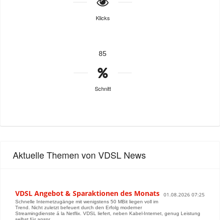
Klicks
85
Schnitt
Aktuelle Themen von VDSL News
VDSL Angebot & Sparaktionen des Monats
01.08.2026 07:25
Schnelle Internetzugänge mit wenigstens 50 MBit liegen voll im
Trend. Nicht zuletzt befeuert durch den Erfolg moderner
Streamingdienste á la Netflix. VDSL liefert, neben Kabel-Internet, genug Leistung
selbst für anspr...