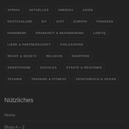
AFRIKA
AKTUELLES
AMERIKA
ASIEN
DEUTSCHLAND
DIY
DIÄT
EUROPA
FINANZEN
HANDWERK
KRANKHEIT & BEHINDERUNG
LGBTIQ
LIEBE & PARTNERSCHAFT
PHILOSOPHIE
RECHT & GESETZ
RELIGION
SHOPPING
SMARTPHONE
SOZIALES
STÄDTE & REGIONEN
TECHNIK
TRAINING & FITNESS
VEGETARISCH & VEGAN
Nützliches
Home
Blogs A – Z