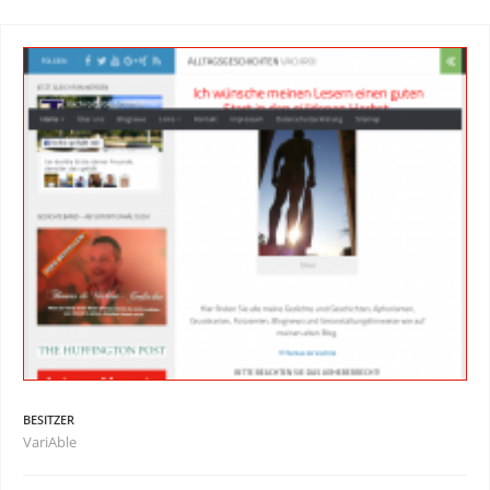
BESITZER
VariAble