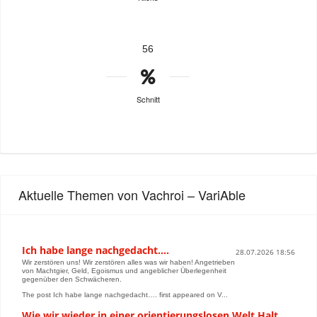
56
Schnitt
Aktuelle Themen von Vachroi – VariAble
Ich habe lange nachgedacht….
28.07.2026 18:56
Wir zerstören uns! Wir zerstören alles was wir haben! Angetrieben
von Machtgier, Geld, Egoismus und angeblicher Überlegenheit
gegenüber den Schwächeren.
The post Ich habe lange nachgedacht…. first appeared on V...
Wie wir wieder in einer orientierungslosen Welt Halt