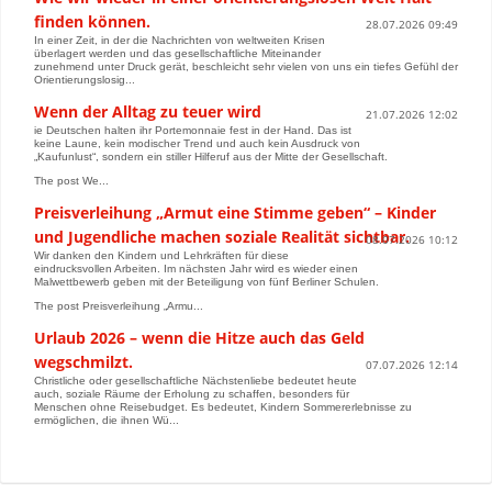
finden können.
28.07.2026 09:49
In einer Zeit, in der die Nachrichten von weltweiten Krisen
überlagert werden und das gesellschaftliche Miteinander
zunehmend unter Druck gerät, beschleicht sehr vielen von uns ein tiefes Gefühl der
Orientierungslosig...
Wenn der Alltag zu teuer wird
21.07.2026 12:02
ie Deutschen halten ihr Portemonnaie fest in der Hand. Das ist
keine Laune, kein modischer Trend und auch kein Ausdruck von
„Kaufunlust“, sondern ein stiller Hilferuf aus der Mitte der Gesellschaft.
The post We...
Preisverleihung „Armut eine Stimme geben“ – Kinder
und Jugendliche machen soziale Realität sichtbar.
08.07.2026 10:12
Wir danken den Kindern und Lehrkräften für diese
eindrucksvollen Arbeiten. Im nächsten Jahr wird es wieder einen
Malwettbewerb geben mit der Beteiligung von fünf Berliner Schulen.
The post Preisverleihung „Armu...
Urlaub 2026 – wenn die Hitze auch das Geld
wegschmilzt.
07.07.2026 12:14
Christliche oder gesellschaftliche Nächstenliebe bedeutet heute
auch, soziale Räume der Erholung zu schaffen, besonders für
Menschen ohne Reisebudget. Es bedeutet, Kindern Sommererlebnisse zu
ermöglichen, die ihnen Wü...