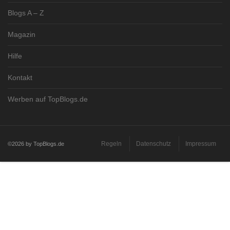
Blogs A – Z
Magazin
Hilfe
Kontakt
Werben auf TopBlogs.de
Regeln
Datenschutz
Impressum
©2026 by TopBlogs.de