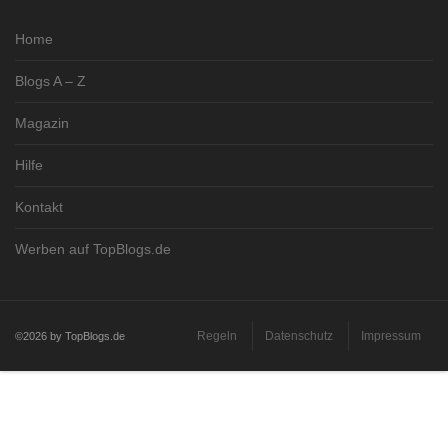
Home
Blogs A – Z
Magazin
Hilfe
Kontakt
Werben auf TopBlogs.de
Regeln
Datenschutz
Impressum
©2026 by TopBlogs.de