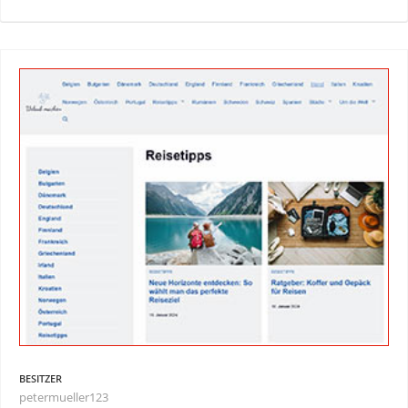
BESITZER
petermueller123