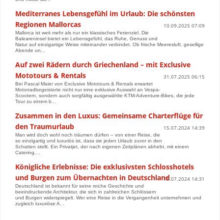
Mediterranes Lebensgefühl im Urlaub: Die schönsten
Regionen Mallorcas
10.09.2025 07:09
Mallorca ist weit mehr als nur ein klassisches Ferienziel. Die
Baleareninsel bietet ein Lebensgefühl, das Ruhe, Genuss und
Natur auf einzigartige Weise miteinander verbindet. Ob frische Meeresluft, gesellige
Abende un...
Auf zwei Rädern durch Griechenland – mit Exclusive
Mototours & Rentals
31.07.2025 06:15
Bei Pascal Maier von Exclusive Mototours & Rentals erwartet
Motorradbegeisterte nicht nur eine exklusive Auswahl an Vespa-
Scootern, sondern auch sorgfältig ausgewählte KTM-Adventure-Bikes, die jede
Tour zu einem b...
Zusammen in den Luxus: Gemeinsame Charterflüge für
den Traumurlaub
15.07.2024 14:39
Man wird doch wohl noch träumen dürfen – von einer Reise, die
so einzigartig und luxuriös ist, dass sie jeden Urlaub zuvor in den
Schatten stellt. Ein Privatjet, der nach eigenen Zeitplänen abhebt, mit einem
Catering,...
Königliche Erlebnisse: Die exklusivsten Schlosshotels
und Burgen zum Übernachten in Deutschland
15.07.2024 14:31
Deutschland ist bekannt für seine reiche Geschichte und
beeindruckende Architektur, die sich in zahlreichen Schlössern
und Burgen widerspiegelt. Wer eine Reise in die Vergangenheit unternehmen und
zugleich luxuriöse A...