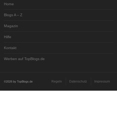
Home
Blogs A – Z
Magazin
Hilfe
Kontakt
Werben auf TopBlogs.de
Regeln
Datenschutz
Impressum
©2026 by TopBlogs.de