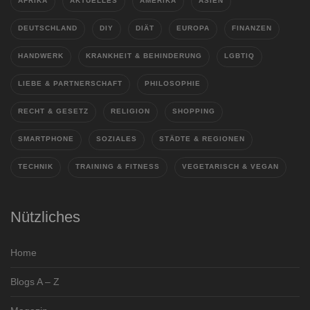
AFRIKA
AKTUELLES
AMERIKA
ASIEN
DEUTSCHLAND
DIY
DIÄT
EUROPA
FINANZEN
HANDWERK
KRANKHEIT & BEHINDERUNG
LGBTIQ
LIEBE & PARTNERSCHAFT
PHILOSOPHIE
RECHT & GESETZ
RELIGION
SHOPPING
SMARTPHONE
SOZIALES
STÄDTE & REGIONEN
TECHNIK
TRAINING & FITNESS
VEGETARISCH & VEGAN
Nützliches
Home
Blogs A – Z