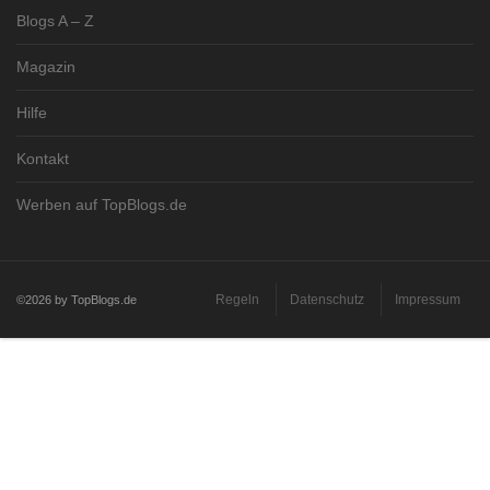
Blogs A – Z
Magazin
Hilfe
Kontakt
Werben auf TopBlogs.de
Regeln
Datenschutz
Impressum
©2026 by TopBlogs.de