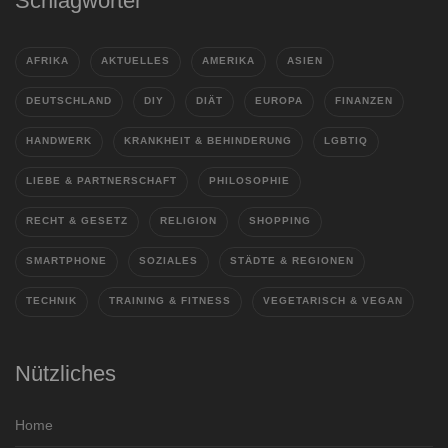
Schlagwörter
AFRIKA
AKTUELLES
AMERIKA
ASIEN
DEUTSCHLAND
DIY
DIÄT
EUROPA
FINANZEN
HANDWERK
KRANKHEIT & BEHINDERUNG
LGBTIQ
LIEBE & PARTNERSCHAFT
PHILOSOPHIE
RECHT & GESETZ
RELIGION
SHOPPING
SMARTPHONE
SOZIALES
STÄDTE & REGIONEN
TECHNIK
TRAINING & FITNESS
VEGETARISCH & VEGAN
Nützliches
Home