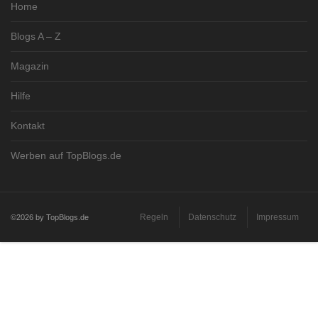
Home
Blogs A – Z
Magazin
Hilfe
Kontakt
Werben auf TopBlogs.de
Regeln
Datenschutz
Impressum
©2026 by TopBlogs.de