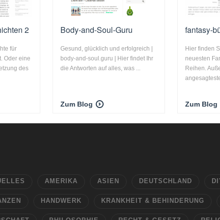
ichten 2
Body-and-Soul-Guru
fantasy-b
te für
Gesund, glücklich und erfolgreich |
Hier finden 
t. Oder eine
body-and-soul.guru | Hier findet Ihr
neuesten Fa
setzung des
die Antworten auf alles, was ...
Reihen. Auß
angesagteste
Zum Blog
Zum Blog
UELLES
AMERIKA
ASIEN
DEUTSCHLAND
DI
ANZEN
HANDWERK
KRANKHEIT & BEHINDERUNG