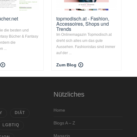
ücher.net
topmodisch.at - Fashion,
Accessoires, Shops und
Trends
Sie die besten und
Im Onlinemagazin Topmodisch.at
ntasy Bücher & Fantasy
dreht sich alles um das gute
erdem die
Aussehen. Fashionistas sind immer
n ...
auf der ...
Zum Blog
Nützliches
Home
Y
DIÄT
Blogs A – Z
LGBTIQ
Magazin