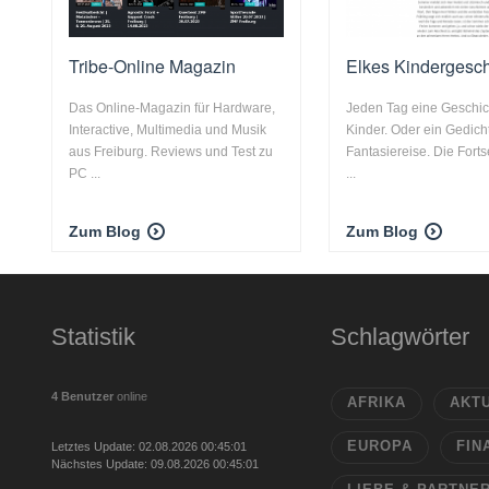
Tribe-Online Magazin
Elkes Kindergesch
Das Online-Magazin für Hardware,
Jeden Tag eine Geschich
Interactive, Multimedia und Musik
Kinder. Oder ein Gedich
aus Freiburg. Reviews und Test zu
Fantasiereise. Die Fort
PC ...
...
Zum Blog
Zum Blog
Statistik
Schlagwörter
4 Benutzer
online
AFRIKA
AKT
EUROPA
FIN
Letztes Update: 02.08.2026 00:45:01
Nächstes Update: 09.08.2026 00:45:01