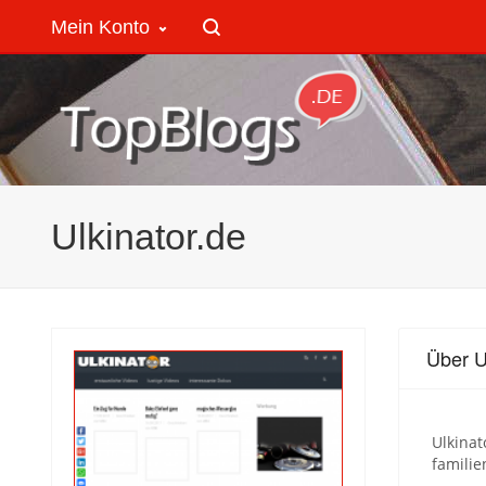
Mein Konto
Ulkinator.de
Über U
Ulkinat
familie