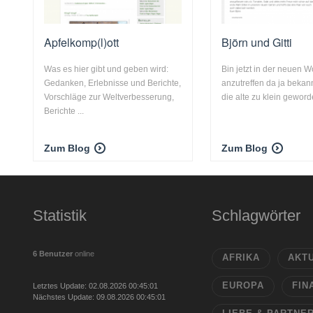
Apfelkomp(l)ott
Björn und Gitti
Was es hier gibt und geben wird:
Bin jetzt in der neuen
Gedanken, Erlebnisse und Berichte,
anzutreffen da ja bekan
Vorschläge zur Weltverbesserung,
die alte zu klein geworde
Berichte ...
Zum Blog
Zum Blog
Statistik
Schlagwörter
6 Benutzer
online
AFRIKA
AKT
EUROPA
FIN
Letztes Update: 02.08.2026 00:45:01
Nächstes Update: 09.08.2026 00:45:01