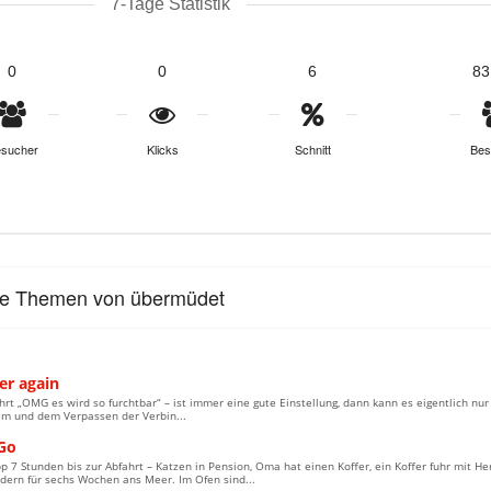
7-Tage Statistik
0
0
6
83
sucher
Klicks
Schnitt
Bes
le Themen von übermüdet
r again
hrt „OMG es wird so furchtbar“ – ist immer eine gute Einstellung, dann kann es eigentlich n
em und dem Verpassen der Verbin...
Go
 7 Stunden bis zur Abfahrt – Katzen in Pension, Oma hat einen Koffer, ein Koffer fuhr mit H
dern für sechs Wochen ans Meer. Im Ofen sind...