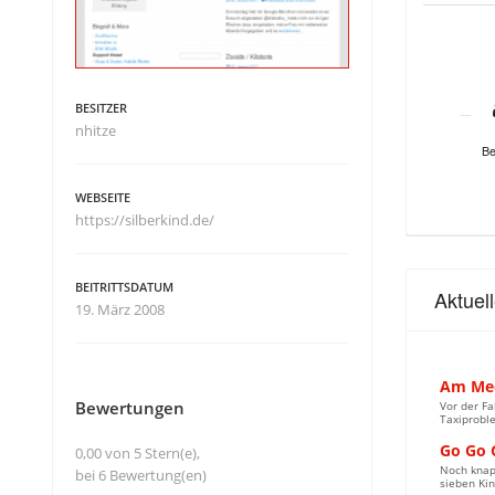
BESITZER
nhitze
Be
WEBSEITE
https://silberkind.de/
BEITRITTSDATUM
Aktuel
19. März 2008
Am Mee
Bewertungen
Vor der Fa
Taxiprobl
Go Go 
0,00 von 5 Stern(e),
Noch knapp
bei 6 Bewertung(en)
sieben Kin