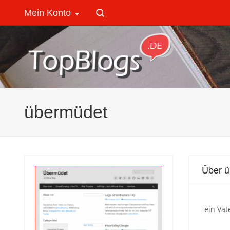
Mein Konto
übermüdet
Über 
ein Vät