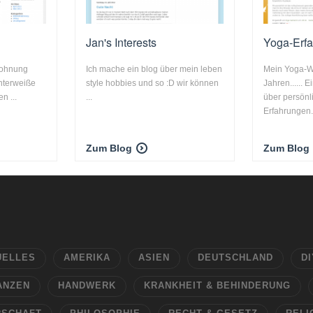
Jan's Interests
Yoga-Erf
 Wohnung
Ich mache ein blog über mein leben
Mein Yoga-W
nterweiße
style hobbies und so :D wir können
Jahren...... 
n ...
...
über persönl
Erfahrungen
Zum Blog
Zum Blog
UELLES
AMERIKA
ASIEN
DEUTSCHLAND
DI
ANZEN
HANDWERK
KRANKHEIT & BEHINDERUNG