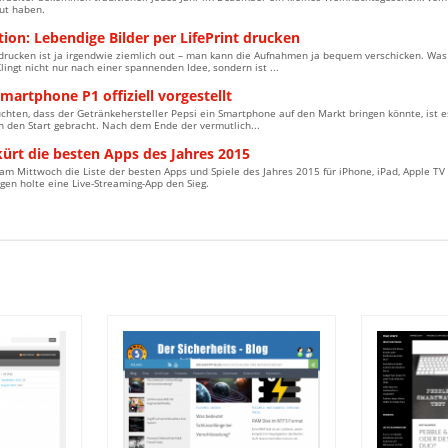
ut haben.
ion: Lebendige Bilder per LifePrint drucken
drucken ist ja irgendwie ziemlich out – man kann die Aufnahmen ja bequem verschicken. Was 
lingt nicht nur nach einer spannenden Idee, sondern ist ...
martphone P1 offiziell vorgestellt
hten, dass der Getränkehersteller Pepsi ein Smartphone auf den Markt bringen könnte, ist es
n den Start gebracht. Nach dem Ende der vermutlich...
ürt die besten Apps des Jahres 2015
am Mittwoch die Liste der besten Apps und Spiele des Jahres 2015 für iPhone, iPad, Apple TV
en holte eine Live-Streaming-App den Sieg.