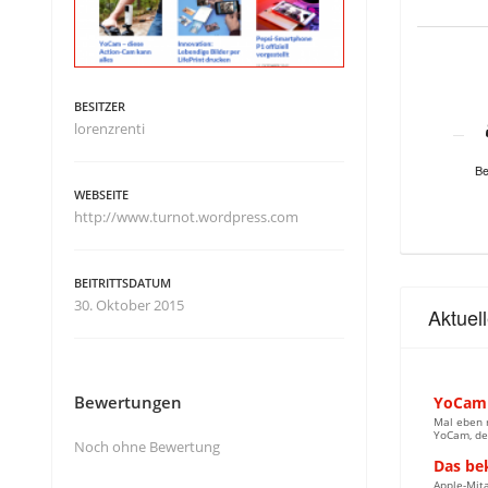
BESITZER
lorenzrenti
Be
WEBSEITE
http://www.turnot.wordpress.com
BEITRITTSDATUM
30. Oktober 2015
Aktuel
Bewertungen
YoCam 
Mal eben m
YoCam, der
Noch ohne Bewertung
Das be
Apple-Mit