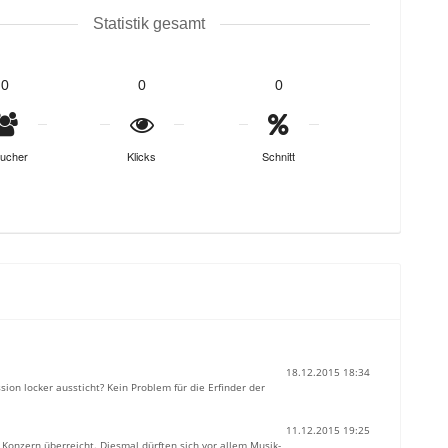
Statistik gesamt
0
0
0
ucher
Klicks
Schnitt
18.12.2015 18:34
on locker aussticht? Kein Problem für die Erfinder der
11.12.2015 19:25
onzern überreicht. Diesmal dürften sich vor allem Musik-