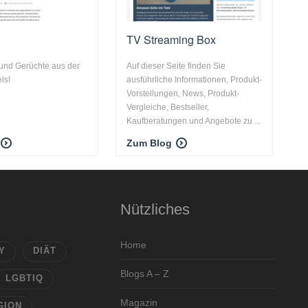
TV Streaming Box
und Gerüchte aus der
Auf dieser Seite finden Sie
ls!
ausführliche Informationen, Produkt-
Vorstellungen, News, Produkt-
Vergleiche, Bestseller,
Kaufberatungen und Angebote zu ...
Zum Blog
Nützliches
Home
Y
DIÄT
Blogs A – Z
LGBTIQ
Magazin
GION