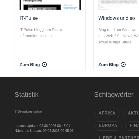
IT-Pulse
Windows und so
IT-Pulse bloggt am Puls der
Blog rund um Windows,
Informationstechnik.
das Web 2.0 - News, W
sowie lustige Dinge ...
Zum Blog
Zum Blog
Statistik
Schlagwörter
7 Benutzer
online
AFRIKA
AKT
EUROPA
FIN
Letztes Update: 02.08.2026 00:45:01
Nächstes Update: 09.08.2026 00:45:01
LIEBE & PARTNE