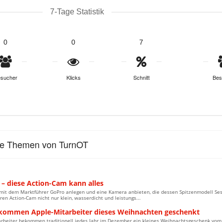
7-Tage Statistik
0
0
7
sucher
Klicks
Schnitt
Bes
le Themen von TurnOT
– diese Action-Cam kann alles
it dem Marktführer GoPro anlegen und eine Kamera anbieten, die dessen Spitzenmodell Sessi
en Action-Cam nicht nur klein, wasserdicht und leistungs...
kommen Apple-Mitarbeiter dieses Weihnachten geschenkt
arbeiter bekommen traditionell jedes Jahr im Dezember ein kleines Weihnachtsgeschenk vom K