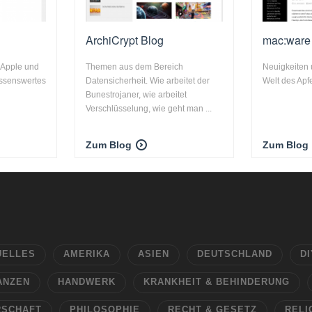
ArchiCrypt Blog
mac:ware
 Apple und
Themen aus dem Bereich
Neuigkeiten 
issenswertes
Datensicherheit. Wie arbeitet der
Welt des Apfe
Bunestrojaner, wie arbeitet
Verschlüsselung, wie geht man ...
Zum Blog
Zum Blog
UELLES
AMERIKA
ASIEN
DEUTSCHLAND
DI
ANZEN
HANDWERK
KRANKHEIT & BEHINDERUNG
RSCHAFT
PHILOSOPHIE
RECHT & GESETZ
RELI