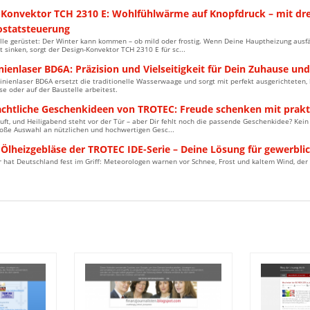
-Konvektor TCH 2310 E: Wohlfühlwärme auf Knopfdruck – mit drei
statsteuerung
älle gerüstet: Der Winter kann kommen – ob mild oder frostig. Wenn Deine Hauptheizung aus
 sinken, sorgt der Design-Konvektor TCH 2310 E für sc...
nienlaser BD6A: Präzision und Vielseitigkeit für Dein Zuhause und
inienlaser BD6A ersetzt die traditionelle Wasserwaage und sorgt mit perfekt ausgerichteten, 
e oder auf der Baustelle arbeitest.
chtliche Geschenkideen von TROTEC: Freude schenken mit prak
äuft, und Heiligabend steht vor der Tür – aber Dir fehlt noch die passende Geschenkidee? Kei
roße Auswahl an nützlichen und hochwertigen Gesc...
 Ölheizgebläse der TROTEC IDE-Serie – Deine Lösung für gewerbl
 hat Deutschland fest im Griff: Meteorologen warnen vor Schnee, Frost und kaltem Wind, der