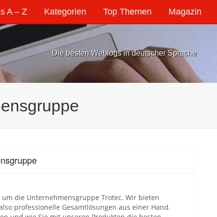
s A – Z
Kategorien
Top Themen
Magazin
Die besten Weblogs in deutscher Sprache
hmensgruppe
ensgruppe
nd um die Unternehmensgruppe Trotec. Wir bieten
also professionelle Gesamtlösungen aus einer Hand.
hen und wie Sie mit unseren Produkten die besten