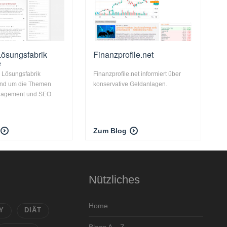
Lösungsfabrik
Finanzprofile.net
e
 Lösungsfabrik
Finanzprofile.net informiert über
nd um die Themen
konservative Geldanlagen.
nagement und SEO.
Zum Blog
Nützliches
Home
Y
DIÄT