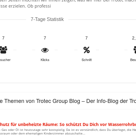
sse erzielen. Ob professi
7-Tage Statistik
7
7
7
2
sucher
Klicks
Schnitt
Bes
le Themen von Trotec Group Blog – Der Info-Blog der 
chutz für unbeheizte Räume: So schützt Du Dich vor Wasserrohr
 Gas oder Öl ist heutzutage sehr kostspielig. Da ist es verständlich, dass Du überlegst, die
ssraum oder dem ehemaligen Kinderzimmer abzuschalte...