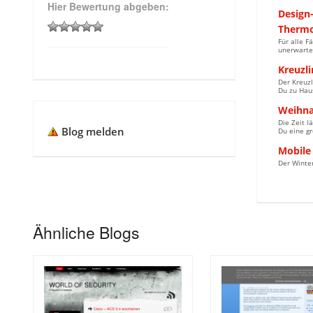
Hier Bewertung abgeben:
Design
Thermo
Für alle F
unerwartet
Kreuzli
Der Kreuzl
Du zu Haus
Weihna
Die Zeit l
Blog melden
Du eine g
Mobile
Der Winter
Ähnliche Blogs