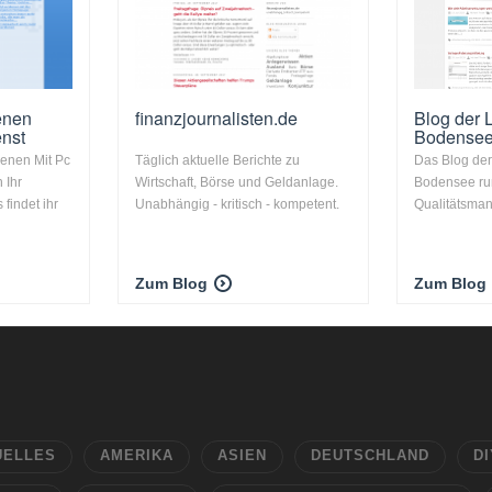
enen
finanzjournalisten.de
Blog der 
enst
Bodense
ienen Mit Pc
Täglich aktuelle Berichte zu
Das Blog der
 Ihr
Wirtschaft, Börse und Geldanlage.
Bodensee ru
findet ihr
Unabhängig - kritisch - kompetent.
Qualitätsma
Zum Blog
Zum Blog
UELLES
AMERIKA
ASIEN
DEUTSCHLAND
DI