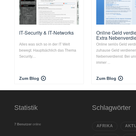
IT-Security & IT-Networks
Online Geld verdi
Extra Nebenverdi
Alles was sich so in der IT Welt
Online seriös Geld verd
bewegt. Hauptsächlich das Thema
zuhause Geld verdienen
Security....
Nebenverdienst. Bei uns 
immer ...
Zum Blog
Zum Blog
Statistik
Schlagwörter
7 Benutzer
online
AFRIKA
AKT