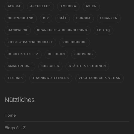
AFRIKA
AKTUELLES
AMERIKA
ASIEN
DEUTSCHLAND
DIY
DIÄT
EUROPA
FINANZEN
HANDWERK
KRANKHEIT & BEHINDERUNG
LGBTIQ
LIEBE & PARTNERSCHAFT
PHILOSOPHIE
RECHT & GESETZ
RELIGION
SHOPPING
SMARTPHONE
SOZIALES
STÄDTE & REGIONEN
TECHNIK
TRAINING & FITNESS
VEGETARISCH & VEGAN
Nützliches
Home
Blogs A – Z