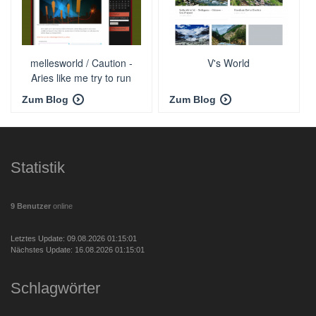
mellesworld / Caution -
V's World
Aries like me try to run
trough walls!
Zum Blog
Zum Blog
Statistik
9 Benutzer
online
Letztes Update: 09.08.2026 01:15:01
Nächstes Update: 16.08.2026 01:15:01
Schlagwörter