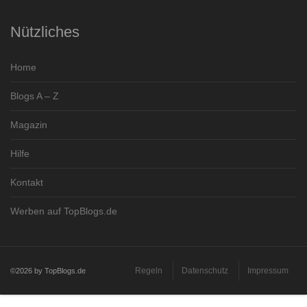
Nützliches
Home
Blogs A – Z
Magazin
Hilfe
Kontakt
Werben auf TopBlogs.de
Regeln
Datenschutz
Impressum
©2026 by TopBlogs.de