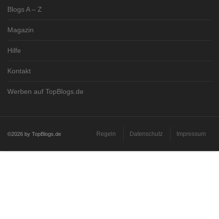
Blogs A – Z
Magazin
Hilfe
Kontakt
Werben auf TopBlogs.de
Regeln
Datenschutz
Impressum
©2026 by TopBlogs.de