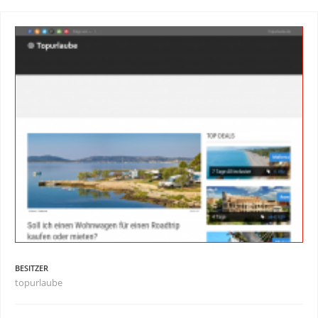
BESITZER
topurlaube