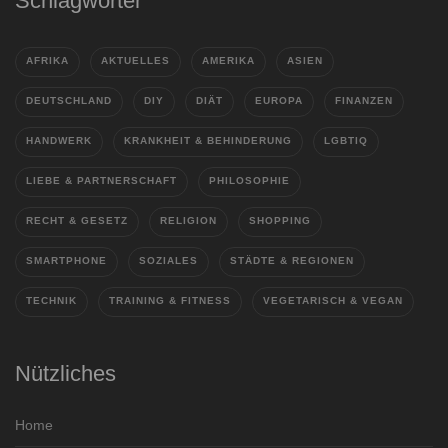
Schlagwörter
AFRIKA
AKTUELLES
AMERIKA
ASIEN
DEUTSCHLAND
DIY
DIÄT
EUROPA
FINANZEN
HANDWERK
KRANKHEIT & BEHINDERUNG
LGBTIQ
LIEBE & PARTNERSCHAFT
PHILOSOPHIE
RECHT & GESETZ
RELIGION
SHOPPING
SMARTPHONE
SOZIALES
STÄDTE & REGIONEN
TECHNIK
TRAINING & FITNESS
VEGETARISCH & VEGAN
Nützliches
Home