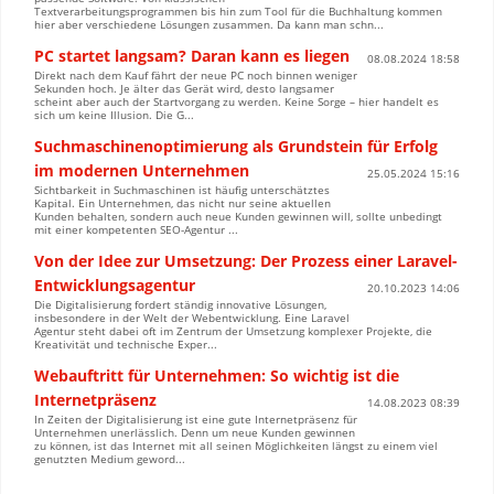
Textverarbeitungsprogrammen bis hin zum Tool für die Buchhaltung kommen
hier aber verschiedene Lösungen zusammen. Da kann man schn...
PC startet langsam? Daran kann es liegen
08.08.2024 18:58
Direkt nach dem Kauf fährt der neue PC noch binnen weniger
Sekunden hoch. Je älter das Gerät wird, desto langsamer
scheint aber auch der Startvorgang zu werden. Keine Sorge – hier handelt es
sich um keine Illusion. Die G...
Suchmaschinenoptimierung als Grundstein für Erfolg
im modernen Unternehmen
25.05.2024 15:16
Sichtbarkeit in Suchmaschinen ist häufig unterschätztes
Kapital. Ein Unternehmen, das nicht nur seine aktuellen
Kunden behalten, sondern auch neue Kunden gewinnen will, sollte unbedingt
mit einer kompetenten SEO-Agentur ...
Von der Idee zur Umsetzung: Der Prozess einer Laravel-
Entwicklungsagentur
20.10.2023 14:06
Die Digitalisierung fordert ständig innovative Lösungen,
insbesondere in der Welt der Webentwicklung. Eine Laravel
Agentur steht dabei oft im Zentrum der Umsetzung komplexer Projekte, die
Kreativität und technische Exper...
Webauftritt für Unternehmen: So wichtig ist die
Internetpräsenz
14.08.2023 08:39
In Zeiten der Digitalisierung ist eine gute Internetpräsenz für
Unternehmen unerlässlich. Denn um neue Kunden gewinnen
zu können, ist das Internet mit all seinen Möglichkeiten längst zu einem viel
genutzten Medium geword...