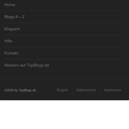
Home
Blogs A – Z
Magazin
Hilfe
Kontakt
Werben auf TopBlogs.de
Regeln
Datenschutz
Impressum
©2026 by TopBlogs.de