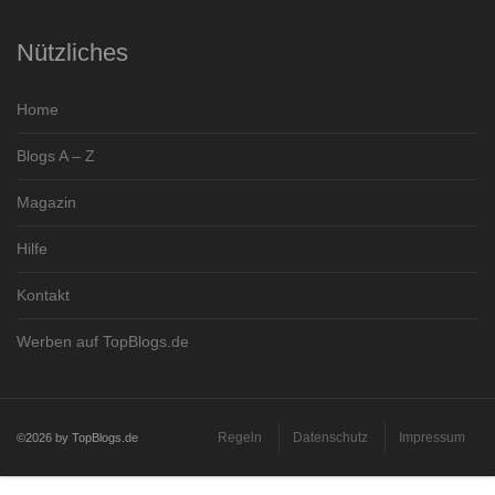
Nützliches
Home
Blogs A – Z
Magazin
Hilfe
Kontakt
Werben auf TopBlogs.de
Regeln
Datenschutz
Impressum
©2026 by TopBlogs.de