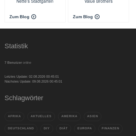
Nette's Stadtgarten
Value Brothers
Zum Blog
Zum Blog
Statistik
7 Benutzer
online
Letztes Update: 02.08.2026 00:45:01
Nächstes Update: 09.08.2026 00:45:01
Schlagwörter
AFRIKA
AKTUELLES
AMERIKA
ASIEN
DEUTSCHLAND
DIY
DIÄT
EUROPA
FINANZEN