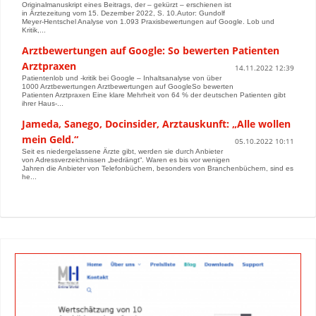
Originalmanuskript eines Beitrags, der – gekürzt – erschienen ist
in Ärztezeitung vom 15. Dezember 2022, S. 10.Autor: Gundolf
Meyer-Hentschel Analyse von 1.093 Praxisbewertungen auf Google. Lob und
Kritik,...
Arztbewertungen auf Google: So bewerten Patienten
Arztpraxen
14.11.2022 12:39
Patientenlob und -kritik bei Google – Inhaltsanalyse von über
1000 Arztbewertungen Arztbewertungen auf GoogleSo bewerten
Patienten Arztpraxen Eine klare Mehrheit von 64 % der deutschen Patienten gibt
ihrer Haus-...
Jameda, Sanego, Docinsider, Arztauskunft: „Alle wollen
mein Geld.“
05.10.2022 10:11
Seit es niedergelassene Ärzte gibt, werden sie durch Anbieter
von Adressverzeichnissen „bedrängt“. Waren es bis vor wenigen
Jahren die Anbieter von Telefonbüchern, besonders von Branchenbüchern, sind es
he...