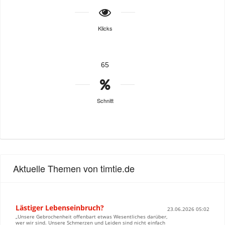
Klicks
65
Schnitt
Aktuelle Themen von timtie.de
Lästiger Lebenseinbruch?
23.06.2026 05:02
„Unsere Gebrochenheit offenbart etwas Wesentliches darüber,
wer wir sind. Unsere Schmerzen und Leiden sind nicht einfach