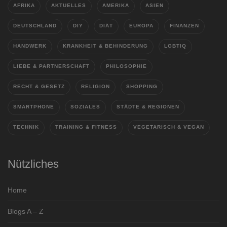
AFRIKA
AKTUELLES
AMERIKA
ASIEN
DEUTSCHLAND
DIY
DIÄT
EUROPA
FINANZEN
HANDWERK
KRANKHEIT & BEHINDERUNG
LGBTIQ
LIEBE & PARTNERSCHAFT
PHILOSOPHIE
RECHT & GESETZ
RELIGION
SHOPPING
SMARTPHONE
SOZIALES
STÄDTE & REGIONEN
TECHNIK
TRAINING & FITNESS
VEGETARISCH & VEGAN
Nützliches
Home
Blogs A – Z