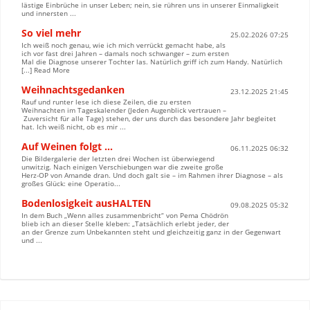
lästige Einbrüche in unser Leben; nein, sie rühren uns in unserer Einmaligkeit
und innersten ...
So viel mehr
25.02.2026 07:25
Ich weiß noch genau, wie ich mich verrückt gemacht habe, als
ich vor fast drei Jahren – damals noch schwanger – zum ersten
Mal die Diagnose unserer Tochter las. Natürlich griff ich zum Handy. Natürlich
[...] Read More
Weihnachtsgedanken
23.12.2025 21:45
Rauf und runter lese ich diese Zeilen, die zu ersten
Weihnachten im Tageskalender (Jeden Augenblick vertrauen –
Zuversicht für alle Tage) stehen, der uns durch das besondere Jahr begleitet
hat. Ich weiß nicht, ob es mir ...
Auf Weinen folgt …
06.11.2025 06:32
Die Bildergalerie der letzten drei Wochen ist überwiegend
unwitzig. Nach einigen Verschiebungen war die zweite große
Herz-OP von Amande dran. Und doch galt sie – im Rahmen ihrer Diagnose – als
großes Glück: eine Operatio...
Bodenlosigkeit ausHALTEN
09.08.2025 05:32
In dem Buch „Wenn alles zusammenbricht“ von Pema Chödrön
blieb ich an dieser Stelle kleben: „Tatsächlich erlebt jeder, der
an der Grenze zum Unbekannten steht und gleichzeitig ganz in der Gegenwart
und ...