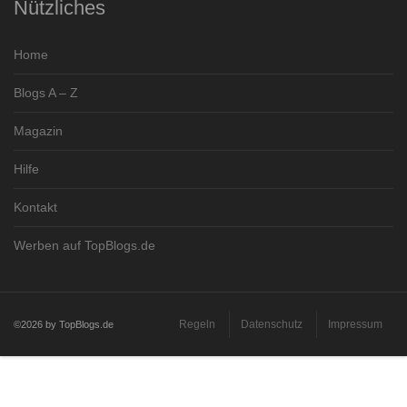
Nützliches
Home
Blogs A – Z
Magazin
Hilfe
Kontakt
Werben auf TopBlogs.de
Regeln
Datenschutz
Impressum
©2026 by TopBlogs.de