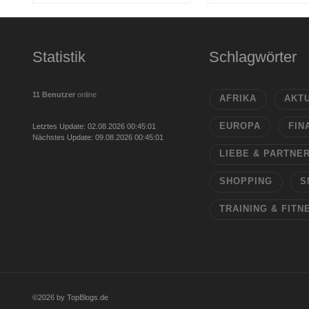
Statistik
Schlagwörter
11 Benutzer
online
AFRIKA
AKT
EUROPA
FIN
Letztes Update: 02.08.2026 00:45:01
Nächstes Update: 09.08.2026 00:45:01
LIEBE & PARTNE
SHOPPING
S
TRAINING & FITN
©2026 by TopBlogs.de