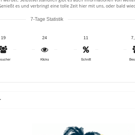
enießt es und verbringt eine tolle Zeit hier mit uns, oder bald wie
7-Tage Statistik
19
24
11
7
sucher
Klicks
Schnitt
Bes
r