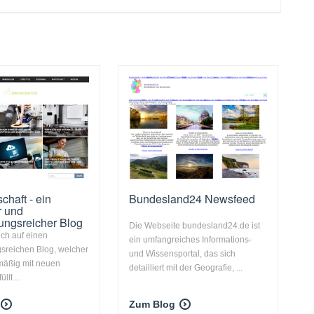
chaft - ein
Bundesland24 Newsfeed
er und
ungsreicher Blog
Die Webseite bundesland24.de ist
ich auf einen
ein umfangreiches Informations-
sreichen Blog, welcher
und Wissensportal, das sich
lmäßig mit neuen
detailliert mit der Geografie, ...
llt ...
Zum Blog