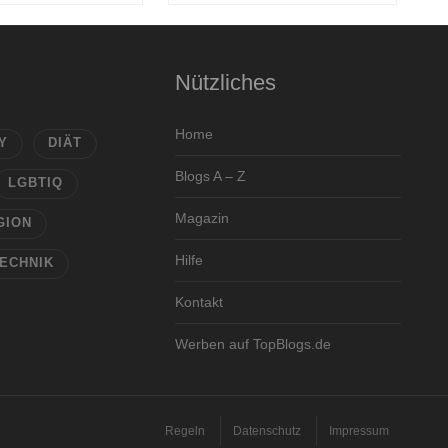
Nützliches
Home
Y
DIÄT
Blogs A – Z
LGBTIQ
Magazin
GION
Hilfe
ECHNIK
Kontakt
Werben auf TopBlogs.de
Regeln
Datenschutz
Impressum