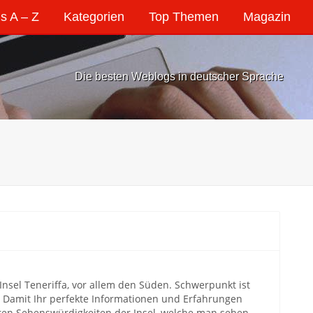
s A – Z
Kategorien
Top Themen
Magazin
Die besten Weblogs in deutscher Sprache
nsel Teneriffa, vor allem den Süden. Schwerpunkt ist
. Damit Ihr perfekte Informationen und Erfahrungen
eren Sehenswürdigkeiten der Insel, welche man sehen