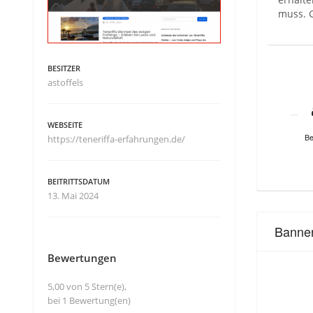
muss. G
BESITZER
astoffels
WEBSEITE
Be
https://teneriffa-erfahrungen.de/
BEITRITTSDATUM
13. Mai 2024
Banne
Bewertungen
5,00 von 5 Stern(e),
bei 1 Bewertung(en)