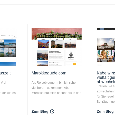
uszeit
Marokkoguide.com
Kabelwirts
vielfältig
abwechsl
 Viel
Als Reisebloggerin bin ich schon
Freuen Sie s
viel herum gekommen. Aber
abwechslung
e dir wie es
Marokko hat mich besonders in den
für Sie rege
...
Beiträgen gefü
Zum Blog
Zum Blog