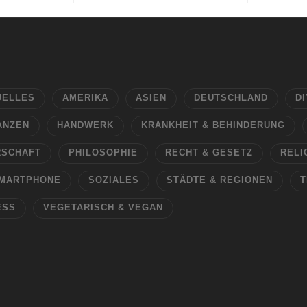
UELLES
AMERIKA
ASIEN
DEUTSCHLAND
DI
ANZEN
HANDWERK
KRANKHEIT & BEHINDERUNG
RSCHAFT
PHILOSOPHIE
RECHT & GESETZ
RELI
MARTPHONE
SOZIALES
STÄDTE & REGIONEN
T
ESS
VEGETARISCH & VEGAN