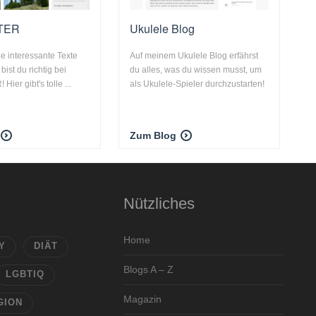
TER
Ukulele Blog
ze interessante Texte
Auf meinem Ukulele Blog erfährst
ist du richtig bei
du alles, was du wissen musst, um
er gibt's tolle ...
als Ukulele-Spieler durchzustarten!
Zum Blog
Nützliches
Home
Y
DIÄT
Blogs A – Z
LGBTIQ
Magazin
GION