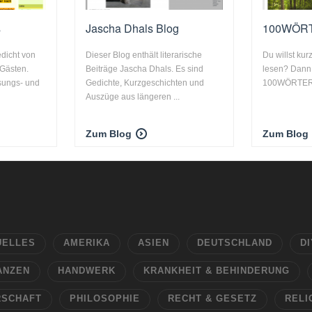
s
Jascha Dhals Blog
100WÖR
dicht von
Dieser Blog enthält literarische
Du willst kur
 Gästen.
Beiträge Jascha Dhals. Es sind
lesen? Dann b
esungs- und
Gedichte, Kurzgeschichten und
100WÖRTER! Hi
Auszüge aus längeren ...
Zum Blog
Zum Blog
UELLES
AMERIKA
ASIEN
DEUTSCHLAND
DI
ANZEN
HANDWERK
KRANKHEIT & BEHINDERUNG
RSCHAFT
PHILOSOPHIE
RECHT & GESETZ
RELI