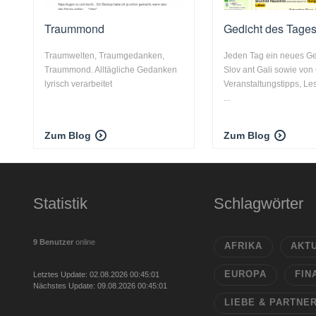
Traummond
Gedicht des Tage
Traumwelten, Traumgedanken,
Jeden Tag ein neues Ge
Traummond. Alltägliche Gedanken
Slov ant Gali sowie von
lyrisch verarbeitet
Veranstaltungstipps, L
...
Zum Blog
Zum Blog
Statistik
Schlagwörter
9 Benutzer
online
AFRIKA
AKT
EUROPA
FIN
Letztes Update: 02.08.2026 00:45:01
Nächstes Update: 09.08.2026 00:45:01
LIEBE & PARTNE