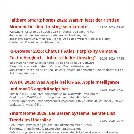
Faltbare Smartphones 2026: Warum jetzt der richtige
Moment für den Umstieg sein könnte
18.07.2026 13:43
Faltbare Smartphones haben 2026 endgültig den Sprung von
der teuren Nische zum ernstzunehmenden Marktsegment
geschafft. Samsung, Motorola, Honor, Oppo und weitere Hersteller bieten
inzwischen Geräte in der dritten ode...
KI-Browser 2026: ChatGPT Atlas, Perplexity Comet &
Co. im Vergleich – lohnt sich der Umstieg?
30.06.2026 14:59
Innerhalb von nur zwölf Monaten ist eine völlig neue Software-
Kategorie entstanden: der KI-Browser. Statt Webseiten nur
anzuzeigen, lesen diese neuen Browser Inhalte, beantworten Fragen direkt auf der
Seite und können...
WWDC 2026: Was Apple bei iOS 26, Apple Intelligence
und macOS angekündigt hat
11.06.2026 17:21
Vom 8. bis 12. Juni 2026 hält Apple seine Worldwide Developers
Conference (WWDC) ab – und präsentiert dabei die nächste
Generation seines Betriebssystem-Ökosystems. iOS 26, iPadOS 26, macOS sowie
Updates für watchOS u...
Smart Home 2026: Die besten Systeme, Geräte und
Trends im Überblick
31.05.2026 09:44
Das Smart Home ist längst kein Zukunftsthema mehr – es ist
Gegenwart. Intelligente Lautsprecher, automatisierte
Beleuchtung, lernende Thermostate, vernetzte Sicherheitskameras und smarte