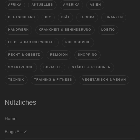
AFRIKA
AKTUELLES
AMERIKA
ASIEN
DEUTSCHLAND
DIY
DIÄT
EUROPA
FINANZEN
HANDWERK
KRANKHEIT & BEHINDERUNG
LGBTIQ
LIEBE & PARTNERSCHAFT
PHILOSOPHIE
RECHT & GESETZ
RELIGION
SHOPPING
SMARTPHONE
SOZIALES
STÄDTE & REGIONEN
TECHNIK
TRAINING & FITNESS
VEGETARISCH & VEGAN
Nützliches
Home
Blogs A – Z