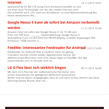
Internet
14.11.2013 18:51
sponsored by O2 Bei LTE (Long Term Evolution) handelt es sich
um eine neue Technologie, mit der das mobile Internet noch
viel schneller wird. LTE, auch als 4G bekannt, ist eine Weiterentwicklung des
heute verbreiteten Mo...
Google Nexus 5 kann ab sofort bei Amazon vorbestellt
werden
11.11.2013 13:34
Amazon listet ab sofort das Google Nexus 5 mit 16 GB zum
Preis von 399 Euro. __________ Kaufempfehlung: Google Nexus 5
Smartphone (12,6 cm (4,9 Zoll) Full HD-IPS-Display, 2,26GHz Snapdragon 800
Prozessor, 16GB interner S...
FeedMe: Interessanter Feedreader für Android
06.11.2013 16:09
Feedreader für Android? Gibt es wirklich mehr als genug.
Trotzdem stechen immer wieder Applikationen hervor, die
definitiv einen Blick wert sind. Eine dieser Apps ist FeedMe. Die App
unterscheidet sich im Grunde nicht wi...
LG G Flex lässt sich wirklich biegen
05.11.2013 14:49
Mit dem LG G Flex hat der südkoreanische Hersteller sein
erstes Smartphone mit gebogenem Bildschirm präsentiert.
Bisher sind wir davon ausgegangen, dass es sich beim G Flex, ähnlich wie beim
Samsung Galaxy Round, zwar um...