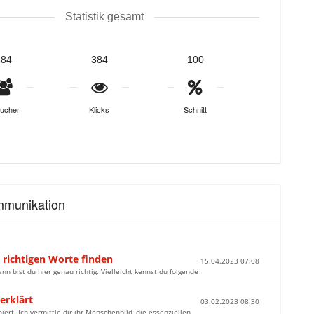
Statistik gesamt
384
384
100
ucher
Klicks
Schnitt
mmunikation
 richtigen Worte finden
15.04.2023 07:08
n bist du hier genau richtig. Vielleicht kennst du folgende
erklärt
03.02.2023 08:30
iert. Ich vermittle dir ihr Menschenbild, die essenziellen