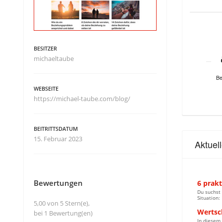
BESITZER
michaeltaube
Be
WEBSEITE
https://michael-taube.com/blog/
BEITRITTSDATUM
15. Februar 2023
Aktuel
Bewertungen
6 prak
Du suchst 
Situation:
5,00 von 5 Stern(e),
Wertsc
bei 1 Bewertung(en)
In diesem 