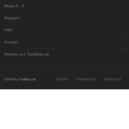
Blogs A – Z
Magazin
Hilfe
Kontakt
Werben auf TopBlogs.de
Regeln
Datenschutz
Impressum
©2026 by TopBlogs.de