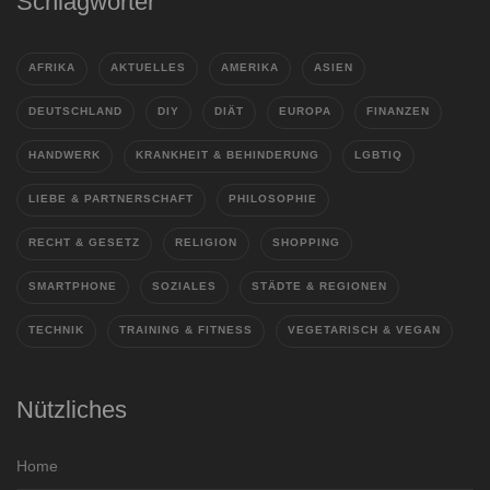
Schlagwörter
AFRIKA
AKTUELLES
AMERIKA
ASIEN
DEUTSCHLAND
DIY
DIÄT
EUROPA
FINANZEN
HANDWERK
KRANKHEIT & BEHINDERUNG
LGBTIQ
LIEBE & PARTNERSCHAFT
PHILOSOPHIE
RECHT & GESETZ
RELIGION
SHOPPING
SMARTPHONE
SOZIALES
STÄDTE & REGIONEN
TECHNIK
TRAINING & FITNESS
VEGETARISCH & VEGAN
Nützliches
Home