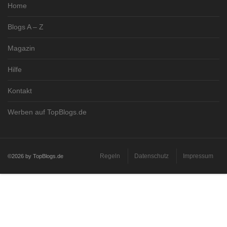
Home
Blogs A – Z
Magazin
Hilfe
Kontakt
Werben auf TopBlogs.de
Regeln
Datenschutz
Impressum
©2026 by TopBlogs.de