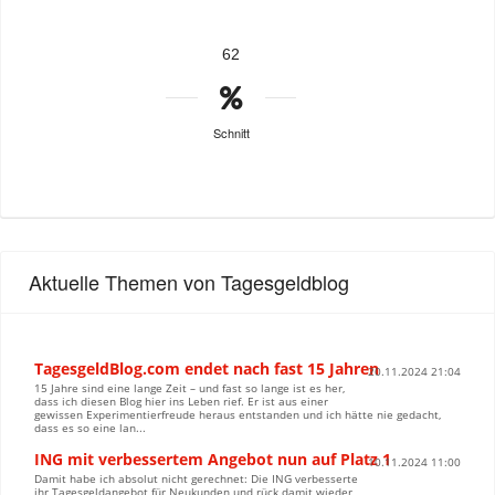
62
Schnitt
Aktuelle Themen von Tagesgeldblog
TagesgeldBlog.com endet nach fast 15 Jahren
20.11.2024 21:04
15 Jahre sind eine lange Zeit – und fast so lange ist es her,
dass ich diesen Blog hier ins Leben rief. Er ist aus einer
gewissen Experimentierfreude heraus entstanden und ich hätte nie gedacht,
dass es so eine lan...
ING mit verbessertem Angebot nun auf Platz 1
10.11.2024 11:00
Damit habe ich absolut nicht gerechnet: Die ING verbesserte
ihr Tagesgeldangebot für Neukunden und rück damit wieder