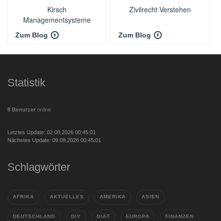
Kirsch
Zivilrecht Verstehen
Managementsysteme
Interim Management &
Zum Blog
Zum Blog
Consulting
Statistik
8 Benutzer
online
Letztes Update: 02.08.2026 00:45:01
Nächstes Update: 09.08.2026 00:45:01
Schlagwörter
AFRIKA
AKTUELLES
AMERIKA
ASIEN
DEUTSCHLAND
DIY
DIÄT
EUROPA
FINANZEN