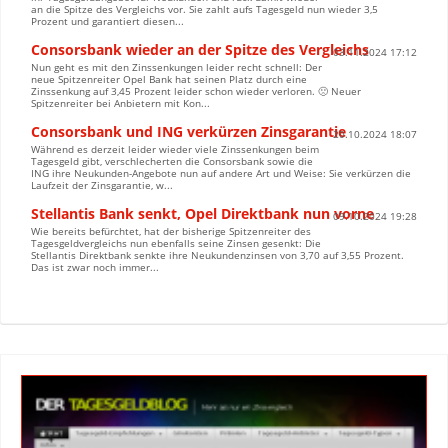
an die Spitze des Vergleichs vor. Sie zahlt aufs Tagesgeld nun wieder 3,5
Prozent und garantiert diesen...
Consorsbank wieder an der Spitze des Vergleichs
03.11.2024 17:12
Nun geht es mit den Zinssenkungen leider recht schnell: Der
neue Spitzenreiter Opel Bank hat seinen Platz durch eine
Zinssenkung auf 3,45 Prozent leider schon wieder verloren. 🙁 Neuer
Spitzenreiter bei Anbietern mit Kon...
Consorsbank und ING verkürzen Zinsgarantie
20.10.2024 18:07
Während es derzeit leider wieder viele Zinssenkungen beim
Tagesgeld gibt, verschlecherten die Consorsbank sowie die
ING ihre Neukunden-Angebote nun auf andere Art und Weise: Sie verkürzen die
Laufzeit der Zinsgarantie, w...
Stellantis Bank senkt, Opel Direktbank nun vorne
09.10.2024 19:28
Wie bereits befürchtet, hat der bisherige Spitzenreiter des
Tagesgeldvergleichs nun ebenfalls seine Zinsen gesenkt: Die
Stellantis Direktbank senkte ihre Neukundenzinsen von 3,70 auf 3,55 Prozent.
Das ist zwar noch immer...