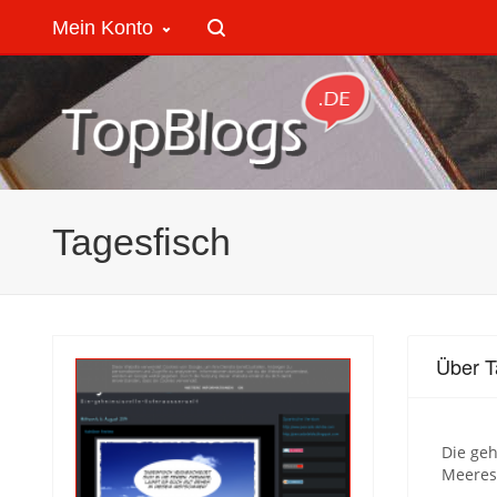
Mein Konto
Tagesfisch
Über T
Die geh
Meeres