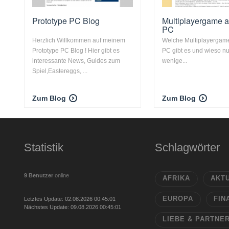
Prototype PC Blog
Multiplayergame 
PC
Herzlich Willkommen auf meinem
Welche Multiplayergam
Prototype PC Blog ! Hier gibt es
PC gibt es und wieso nu
interessante News, Guides zum
wenige...
Spiel,Eastereggs, ...
Zum Blog
Zum Blog
Statistik
Schlagwörter
9 Benutzer
online
AFRIKA
AKT
EUROPA
FIN
Letztes Update: 02.08.2026 00:45:01
Nächstes Update: 09.08.2026 00:45:01
LIEBE & PARTNE