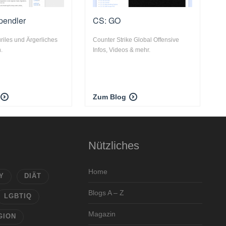
pendler
CS: GO
uriles und Ärgerliches
Counter Strike Global Offensive
.
Infos, Videos & mehr.
Zum Blog
Nützliches
Home
Y
DIÄT
Blogs A – Z
LGBTIQ
Magazin
GION