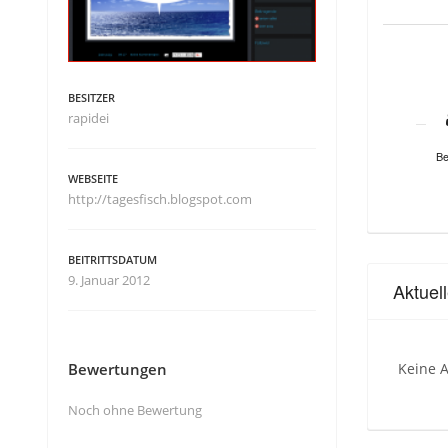
BESITZER
rapidei
Be
WEBSEITE
http://tagesfisch.blogspot.com
BEITRITTSDATUM
9. Januar 2012
Aktuel
Bewertungen
Keine A
Noch ohne Bewertung