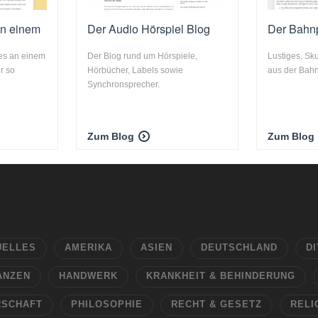
an einem
Der Audio Hörspiel Blog
Der Bahn
es an einem
Der Blog rund um Hörspiele,
Lustiges, Sk
r so
Hörbücher, Labels sowie
aus der Bahn
Synchronsprecher.
Zum Blog
Zum Blog
UELLES
AMERIKA
ASIEN
DEUTSCHLAND
DI
ANZEN
HANDWERK
KRANKHEIT & BEHINDERUNG
RSCHAFT
PHILOSOPHIE
RECHT & GESETZ
RELI