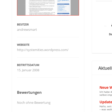
BESITZER
andrewsmart
Be
WEBSEITE
http://systemities.wordpress.com/
BEITRITTSDATUM
Aktuel
15. Januar 2008
Neue W
Bewertungen
Ich habe d
selbst-imp
Update
Noch ohne Bewertung
Hallo, sei
– was wohl