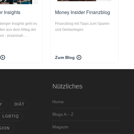
r Insights
Money Insider Finanzblog
berger Insights geht es
Finanzblog mit Tipps zum Sparen
en aus dem Alltag der
und Geldanlegen
n - praxisnah ...
Zum Blog
Nützliches
Home
Y
DIÄT
Blogs A – Z
LGBTIQ
Magazin
GION