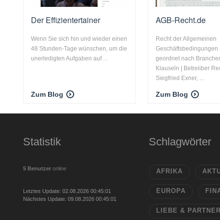
Der Effizientertainer
AGB-Recht.de
Wenn Sie sich hin und wieder einen
Recht der Allgemeinen
48 Stunden-Tage wünschen, um die
Geschäftsbedingungen
unerledigten Aufgaben auf ...
geordnet nach Branche
Klauseln | Betreiiber R
Siegfried Exner, ...
Zum Blog
Zum Blog
Statistik
Schlagwörter
5 Benutzer
online
AFRIKA
AKT
EUROPA
FIN
Letztes Update: 02.08.2026 00:45:01
Nächstes Update: 09.08.2026 00:45:01
LIEBE & PARTNE