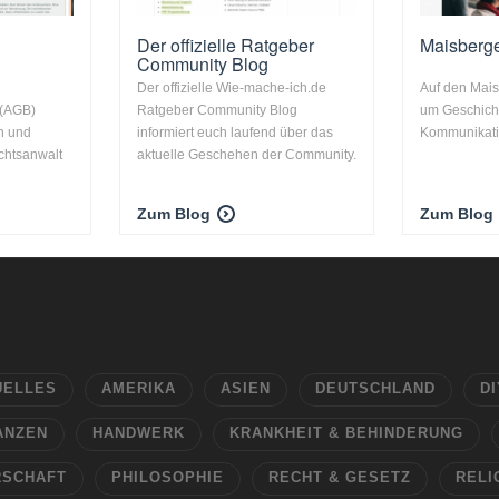
Der offizielle Ratgeber
Maisberge
Community Blog
Der offizielle Wie-mache-ich.de
Auf den Mais
 (AGB)
Ratgeber Community Blog
um Geschicht
n und
informiert euch laufend über das
Kommunikatio
echtsanwalt
aktuelle Geschehen der Community.
Zum Blog
Zum Blog
UELLES
AMERIKA
ASIEN
DEUTSCHLAND
DI
ANZEN
HANDWERK
KRANKHEIT & BEHINDERUNG
RSCHAFT
PHILOSOPHIE
RECHT & GESETZ
RELI