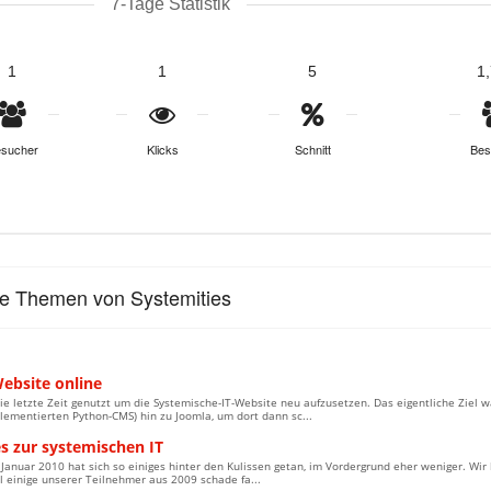
7-Tage Statistik
1
1
5
1
sucher
Klicks
Schnitt
Bes
le Themen von Systemities
ebsite online
ie letzte Zeit genutzt um die Systemische-IT-Website neu aufzusetzen. Das eigentliche Ziel 
lementierten Python-CMS) hin zu Joomla, um dort dann sc...
s zur systemischen IT
t Januar 2010 hat sich so einiges hinter den Kulissen getan, im Vordergrund eher weniger. W
 einige unserer Teilnehmer aus 2009 schade fa...