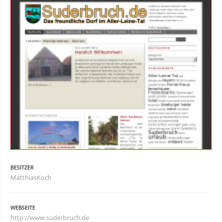
BESITZER
MatthiasKoch
WEBSEITE
http://www.suderbruch.de