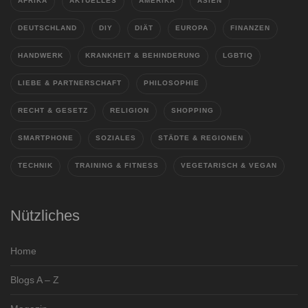
AFRIKA
AKTUELLES
AMERIKA
ASIEN
DEUTSCHLAND
DIY
DIÄT
EUROPA
FINANZEN
HANDWERK
KRANKHEIT & BEHINDERUNG
LGBTIQ
LIEBE & PARTNERSCHAFT
PHILOSOPHIE
RECHT & GESETZ
RELIGION
SHOPPING
SMARTPHONE
SOZIALES
STÄDTE & REGIONEN
TECHNIK
TRAINING & FITNESS
VEGETARISCH & VEGAN
Nützliches
Home
Blogs A – Z