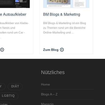
e Autoaufkleber
BM Blogs & Marketing
toaufkleber von Klebe-
BM Blogs & Marketing ist ein Blog
len News und
zu Themen rund um die Bereiche
oten rund um Car -
Online-Marketing und ...
.
Zum Blog
Nützliches
Home
Y
DIÄT
Blogs A – Z
LGBTIQ
Magazin