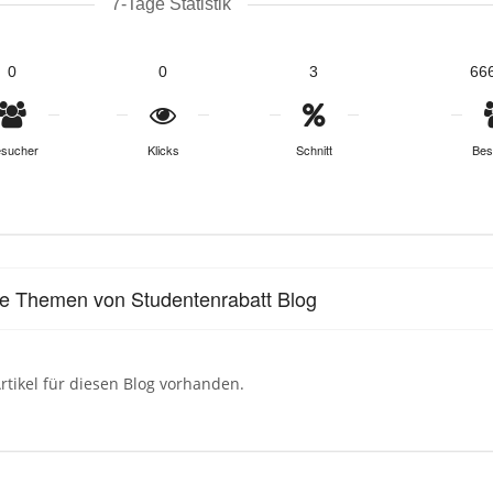
7-Tage Statistik
0
0
3
66
sucher
Klicks
Schnitt
Bes
le Themen von Studentenrabatt Blog
rtikel für diesen Blog vorhanden.