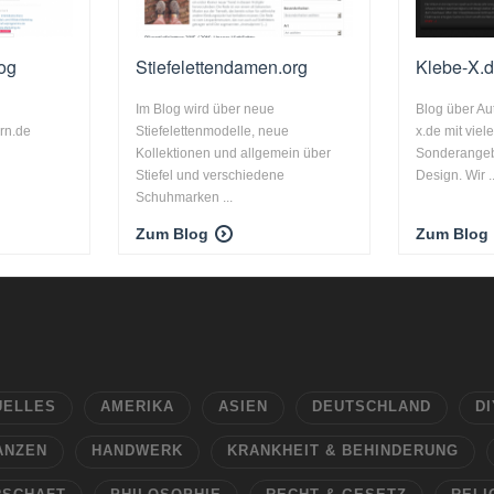
og
Stiefelettendamen.org
Klebe-X.d
Im Blog wird über neue
Blog über Au
rn.de
Stiefelettenmodelle, neue
x.de mit vie
Kollektionen und allgemein über
Sonderangeb
Stiefel und verschiedene
Design. Wir ..
Schuhmarken ...
Zum Blog
Zum Blog
UELLES
AMERIKA
ASIEN
DEUTSCHLAND
DI
ANZEN
HANDWERK
KRANKHEIT & BEHINDERUNG