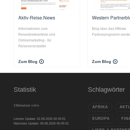
Aktiv-Reise.News
Western Partnerbl
Informationen zum
Blog über das Affiliate
Reisedirektvertrieb und
Partnerprogramm weste
Onlinemarketing - für
Reiseveranstalter
Zum Blog
Zum Blog
Statistik
Schlagwörter
3 Benutzer
online
AFRIKA
AKT
EUROPA
FIN
Letztes Update: 02.08.2026 00:45:01
Nächstes Update: 09.08.2026 00:45:01