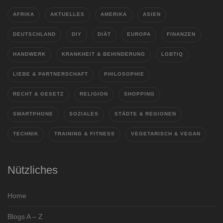
AFRIKA
AKTUELLES
AMERIKA
ASIEN
DEUTSCHLAND
DIY
DIÄT
EUROPA
FINANZEN
HANDWERK
KRANKHEIT & BEHINDERUNG
LGBTIQ
LIEBE & PARTNERSCHAFT
PHILOSOPHIE
RECHT & GESETZ
RELIGION
SHOPPING
SMARTPHONE
SOZIALES
STÄDTE & REGIONEN
TECHNIK
TRAINING & FITNESS
VEGETARISCH & VEGAN
Nützliches
Home
Blogs A – Z