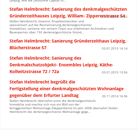
Leipzig. Wie die Zeitschrift Capital in...
Stefan Helmbrecht: Sanierung des denkmalgeschützten
Gründerzeithauses Leipzig, William- Zippererstrasse 54
03.01.2015 14:22
Stefan Helmbrecht, Investor, Projektentwickler und
spezialisiert auf die Revitalisierung denkmalgeschützter
Immobilien, sanierte mit seinem Team aus erfahrenen Architekten und
Bauexperten über 150 denkmalgeschützte Gründ...
Stefan Helmbrecht: Sanierung Gründerzeithaus Leipzig,
Blücherstrasse 57
03.01.2015 14:14
Stefan Helmbrecht: Sanierung des
Denkmalschutzobjekt- Ensembles Leipzig, Käthe-
Kollwitzstrasse 72 / 72a
03.01.2015 13:56
Stefan Helmbrecht begrüßt die
Fertigstellung einer denkmalgeschützten Wohnanlage
gegenüber dem Erfurter Landtag
20.11.2014 16:56
Stefan Helmbrecht übernahm einst die denkmalgeschützte
Immobilie und machte sich nun ein Bild von der
fertiggestellten Wohnanlage (Heppenheim) Im Jahr 2008 übernahm Stefan
Helmbrecht die denkmalgeschützte Wohnanlage gege...