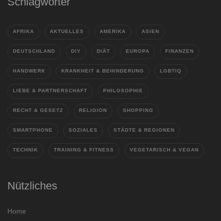
Schlagwörter
AFRIKA
AKTUELLES
AMERIKA
ASIEN
DEUTSCHLAND
DIY
DIÄT
EUROPA
FINANZEN
HANDWERK
KRANKHEIT & BEHINDERUNG
LGBTIQ
LIEBE & PARTNERSCHAFT
PHILOSOPHIE
RECHT & GESETZ
RELIGION
SHOPPING
SMARTPHONE
SOZIALES
STÄDTE & REGIONEN
TECHNIK
TRAINING & FITNESS
VEGETARISCH & VEGAN
Nützliches
Home