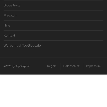
Blogs A – Z
Magazin
Hilfe
Kontakt
Werben auf TopBlogs.de
Regeln
Datenschutz
Impressum
©2026 by TopBlogs.de