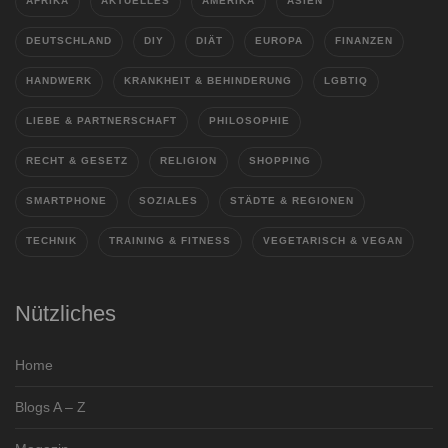
AFRIKA
AKTUELLES
AMERIKA
ASIEN
DEUTSCHLAND
DIY
DIÄT
EUROPA
FINANZEN
HANDWERK
KRANKHEIT & BEHINDERUNG
LGBTIQ
LIEBE & PARTNERSCHAFT
PHILOSOPHIE
RECHT & GESETZ
RELIGION
SHOPPING
SMARTPHONE
SOZIALES
STÄDTE & REGIONEN
TECHNIK
TRAINING & FITNESS
VEGETARISCH & VEGAN
Nützliches
Home
Blogs A – Z