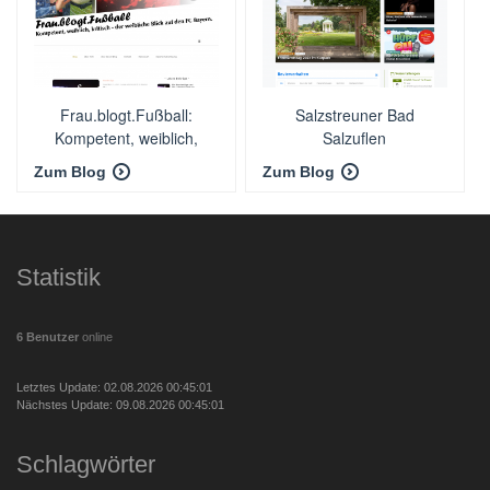
Frau.blogt.Fußball:
Salzstreuner Bad
Kompetent, weiblich,
Salzuflen
kritisch - der weibliche
Zum Blog
Zum Blog
Blick auf den FC Bayern
Statistik
6 Benutzer
online
Letztes Update: 02.08.2026 00:45:01
Nächstes Update: 09.08.2026 00:45:01
Schlagwörter