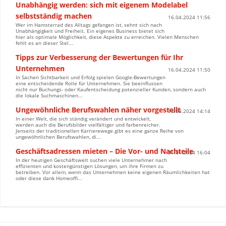
Unabhängig werden: sich mit eigenem Modelabel
selbstständig machen
16.04.2024 11:56
Wer im Hamsterrad des Alltags gefangen ist, sehnt sich nach
Unabhängigkeit und Freiheit. Ein eigenes Business bietet sich
hier als optimale Möglichkeit, diese Aspekte zu erreichen. Vielen Menschen
fehlt es an dieser Stel...
Tipps zur Verbesserung der Bewertungen für Ihr
Unternehmen
16.04.2024 11:50
In Sachen Sichtbarkeit und Erfolg spielen Google-Bewertungen
eine entscheidende Rolle für Unternehmen. Sie beeinflussen
nicht nur Buchungs- oder Kaufentscheidung potenzieller Kunden, sondern auch
die lokale Suchmaschinen...
Ungewöhnliche Berufswahlen näher vorgestellt
14.03.2024 14:14
In einer Welt, die sich ständig verändert und entwickelt,
werden auch die Berufsbilder vielfältiger und farbenreicher.
Jenseits der traditionellen Karrierewege gibt es eine ganze Reihe von
ungewöhnlichen Berufswahlen, di...
Geschäftsadressen mieten – Die Vor- und Nachteile
31.01.2024 16:04
In der heutigen Geschäftswelt suchen viele Unternehmer nach
effizienten und kostengünstigen Lösungen, um ihre Firmen zu
betreiben. Vor allem, wenn das Unternehmen keine eigenen Räumlichkeiten hat
oder diese dank Homeoffi...