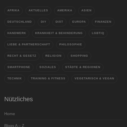
AFRIKA
AKTUELLES
AMERIKA
ASIEN
DEUTSCHLAND
DIY
DIÄT
EUROPA
FINANZEN
HANDWERK
KRANKHEIT & BEHINDERUNG
LGBTIQ
LIEBE & PARTNERSCHAFT
PHILOSOPHIE
RECHT & GESETZ
RELIGION
SHOPPING
SMARTPHONE
SOZIALES
STÄDTE & REGIONEN
TECHNIK
TRAINING & FITNESS
VEGETARISCH & VEGAN
Nützliches
Home
Blogs A – Z