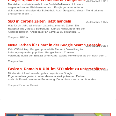
25.02.2021 11:41
Die kleinen und mittlerweile in der Social-Media-Welt nicht mehr
wegzudenkenden Bildelemente, auch Emojis genannt, erfreuen
sich zunehmend steigender Beliebtheit. Auch Google hat diesen Trend erkannt
und seinen Index ...
SEO in Corona Zeiten, jetzt handeln
25.03.2020 11:26
Was für ein Jahr. Wir erleben aktuell spannende Zeiten. Die
Rezeptur aus „Angst & Bedrohung“ führt zu Handlungen die den
Alltag bestimmen. Angst davor an Covid-19 zu erkranken, …
The post SEO in...
Neue Farben für Chart in der Google Search Console
27.01.2020 06:54
Kein CSS-Hickup. Google updated die Farben / Darstellung im
Leistungsreport der populären Google Search Console.
Verwirrung durch den Einsatz einer Farbe, welche vor weniger als 24h noch dem …
The post Ne...
Favicon, Domain & URL im SEO nicht zu unterschätzen
22.01.2020 09:02
Mit der kürzlichen Umstellung des Layouts der Google
Ergebnisseiten gewinnt neben dem nun stark präsenten Favicon
auch die Domain wieder an Bedeutung. Denn diese rutscht nun über den …
The post Favicon, Domain ...