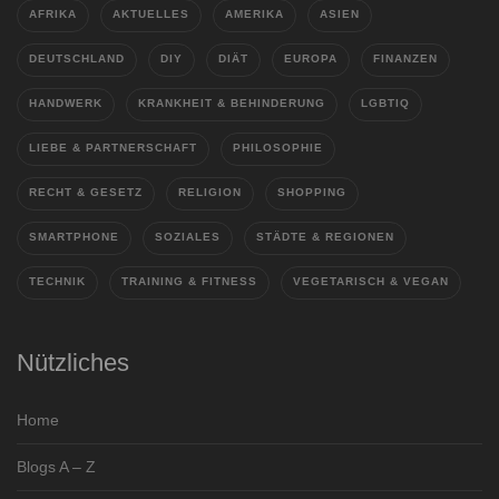
AFRIKA
AKTUELLES
AMERIKA
ASIEN
DEUTSCHLAND
DIY
DIÄT
EUROPA
FINANZEN
HANDWERK
KRANKHEIT & BEHINDERUNG
LGBTIQ
LIEBE & PARTNERSCHAFT
PHILOSOPHIE
RECHT & GESETZ
RELIGION
SHOPPING
SMARTPHONE
SOZIALES
STÄDTE & REGIONEN
TECHNIK
TRAINING & FITNESS
VEGETARISCH & VEGAN
Nützliches
Home
Blogs A – Z