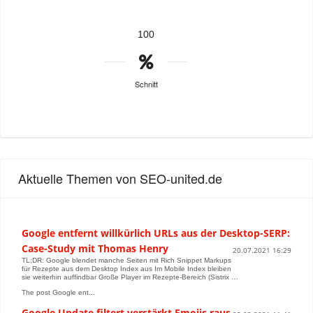
100
Schnitt
Aktuelle Themen von SEO-united.de
Google entfernt willkürlich URLs aus der Desktop-SERP:
Case-Study mit Thomas Henry
20.07.2021 16:29
TL;DR: Google blendet manche Seiten mit Rich Snippet Markups
für Rezepte aus dem Desktop Index aus Im Mobile Index bleiben
sie weiterhin auffindbar Große Player im Rezepte-Bereich (Sistrix …
The post Google ent...
Google Update filtert verstärkt Emojis raus